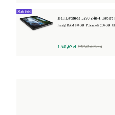
Mała ilość
Dell Latitude 5290 2-in-1 Tablet 
Pamięć RAM 8.0 GB |
Pojemność 256 GB |
Uk
1 541,67 zł
6 007,83 zł (Nowa)