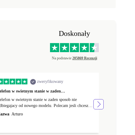
Doskonały
Na podstawie
205869 Recenzji
zweryfikowany
elefon w swietnym stanie w zaden…
Serdecznie p
elefon w swietnym stanie w zaden sposob nie
Serdecznie po
dbiegajacy od nowego modelu. Polecam jesli chcesz
Nazwa
Patryc
iec telefon w doskonalym stanie nie przeplacajac
azwa
Arturo
olecam refurbed.