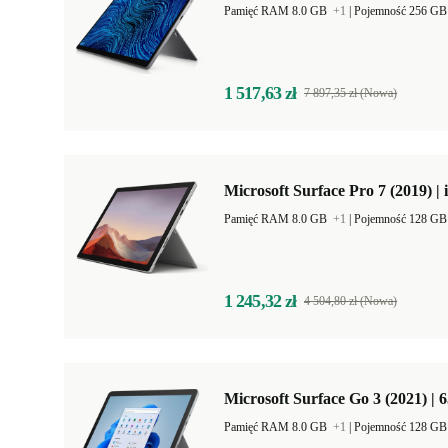
Pamięć RAM 8.0 GB
+1
|
Pojemność 256 G
1 517,63 zł
7 897,35 zł (Nowa)
Microsoft Surface Pro 7 (2019) | 
Pamięć RAM 8.0 GB
+1
|
Pojemność 128 G
1 245,32 zł
4 504,80 zł (Nowa)
Microsoft Surface Go 3 (2021) | 
Pamięć RAM 8.0 GB
+1
|
Pojemność 128 G