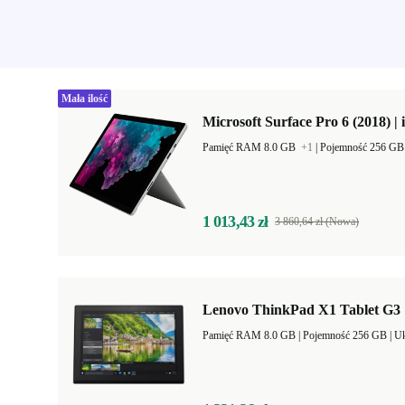
Mała ilość
Microsoft Surface Pro 6 (2018) | 
Pamięć RAM 8.0 GB
+1
|
Pojemność 256 G
1 013,43 zł
3 860,64 zł (Nowa)
Lenovo ThinkPad X1 Tablet G3 |
Pamięć RAM 8.0 GB |
Pojemność 256 GB |
Uk