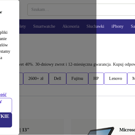
w
opy
Tablety
Smartwatche
Akcesoria
Słuchawki
iPhony
S
pliki
anie
celów
ystamy
na
zczędź nawet 40%. 30-dniowy zwrot i 12-miesięczna gwarancja. Kupuj odpowie
0 - 2600 zł
2600+ zł
Dell
Fujitsu
HP
Lenovo
M
ość
W
KIE
i5-1140G7 | 13"
Microso