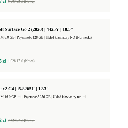
7 zł
6 007,83 zł (Nowa)
ft Surface Go 2 (2020) | 4425Y | 10.5"
Pamięć RAM 8.0 GB |
Pojemność 128 GB |
Układ klawiatury NO (Norweski)
5 zł
1 928,17 zł (Nowa)
e x2 G4 | i5-8265U | 12.3"
AM 16.0 GB
+1
|
Pojemność 256 GB |
Układ klawiatury nie
+1
2 zł
7 424,97 zł (Nowa)