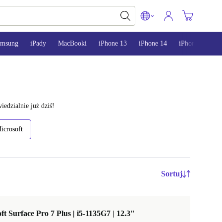
amsung
iPady
MacBooki
iPhone 13
iPhone 14
iPhone 15
dzialnie już dziś!
icrosoft
Sortuj
ft Surface Pro 7 Plus | i5-1135G7 | 12.3"