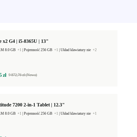
e x2 G4 | i5-8365U | 13"
AM 8.0 GB
+1
|
Pojemność 256 GB
+1
|
Układ klawiatury nie
+2
5 zł
9 872,76 zł (Nowa)
titude 7200 2-in-1 Tablet | 12.3"
AM 8.0 GB
+1
|
Pojemność 256 GB
+1
|
Układ klawiatury nie
+1