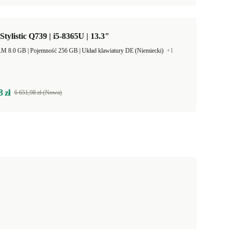
Stylistic Q739 | i5-8365U | 13.3"
Pamięć RAM 8.0 GB |
Pojemność 256 GB |
Układ klawiatury DE (Niemiecki)
+1
8 zł
6 651,98 zł (Nowa)