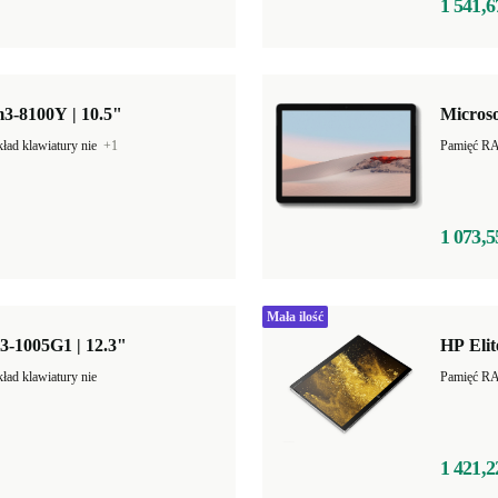
1 541,6
m3-8100Y | 10.5"
Microso
ład klawiatury nie
+1
1 073,5
Mała ilość
i3-1005G1 | 12.3"
HP Elit
ład klawiatury nie
Pamięć R
1 421,2