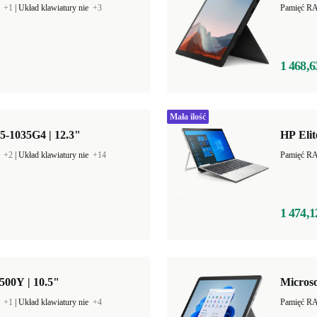
B
+1
|
Układ klawiatury nie
+3
Pamięć R
1 468,6
Mała ilość
i5-1035G4 | 12.3"
HP Elit
B
+2
|
Układ klawiatury nie
+14
Pamięć R
1 474,1
6500Y | 10.5"
Microso
B
+1
|
Układ klawiatury nie
+4