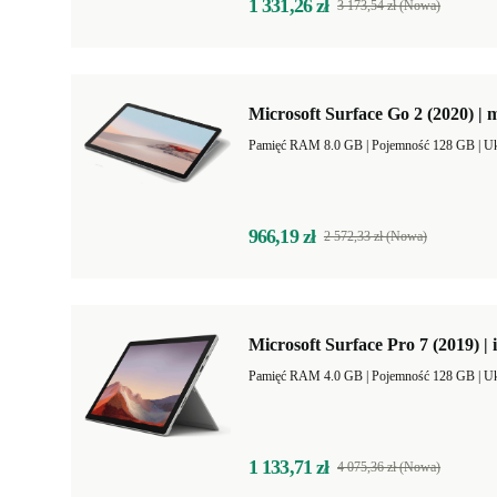
1 331,26 zł
3 173,54 zł (Nowa)
Microsoft Surface Go 2 (2020) | 
Pamięć RAM 8.0 GB |
Pojemność 128 GB |
Uk
966,19 zł
2 572,33 zł (Nowa)
Microsoft Surface Pro 7 (2019) | 
Pamięć RAM 4.0 GB |
Pojemność 128 GB |
Uk
1 133,71 zł
4 075,36 zł (Nowa)