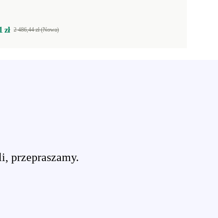
1 zł
2 486,44 zł (Nowa)
li, przepraszamy.