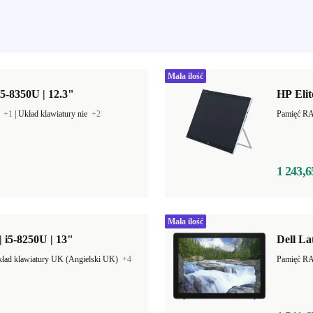
Mała ilość
i5-8350U | 12.3"
HP Elit
B
+1
|
Układ klawiatury nie
+2
Pamięć R
1 243,6
Mała ilość
 i5-8250U | 13"
Dell La
ład klawiatury UK (Angielski UK)
+4
Pamięć R