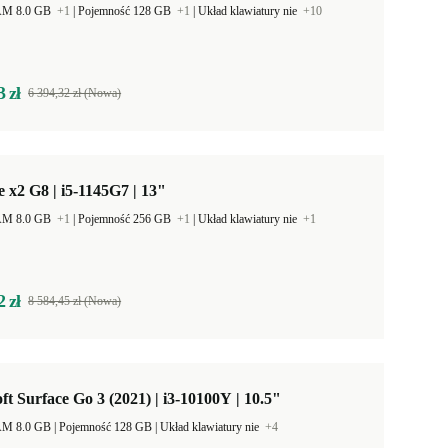
AM 8.0 GB
+1
|
Pojemność 128 GB
+1
|
Układ klawiatury nie
+10
3 zł
6 394,32 zł (Nowa)
e x2 G8 | i5-1145G7 | 13"
AM 8.0 GB
+1
|
Pojemność 256 GB
+1
|
Układ klawiatury nie
+1
2 zł
8 584,45 zł (Nowa)
ft Surface Go 3 (2021) | i3-10100Y | 10.5"
Pamięć RAM 8.0 GB |
Pojemność 128 GB |
Układ klawiatury nie
+4