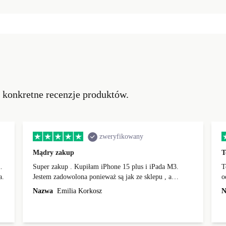
ć konkretne recenzje produktów.
zweryfikowany
Mądry zakup
T
.
Super zakup . Kupiłam iPhone 15 plus i iPada M3.
T
a.
Jestem zadowolona ponieważ są jak ze sklepu , a
o
zaoszczędziłam trochę pieniędzy. Szybka wysyłka ,
m
Nazwa
Emilia Korkosz
N
zapakowane super. Dziękuję
p