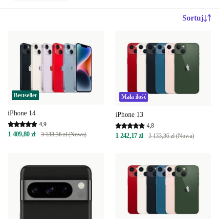
Sortuj
Bestseller
Mała ilość
iPhone 14
iPhone 13
4,9
4,8
1 409,80 zł
3 133,36 zł (Nowa)
1 242,17 zł
3 133,36 zł (Nowa)