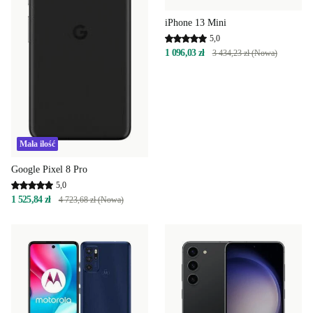
iPhone 13 Mini
5,0
1 096,03 zł
3 434,23 zł (Nowa)
Mała ilość
Google Pixel 8 Pro
5,0
1 525,84 zł
4 723,68 zł (Nowa)