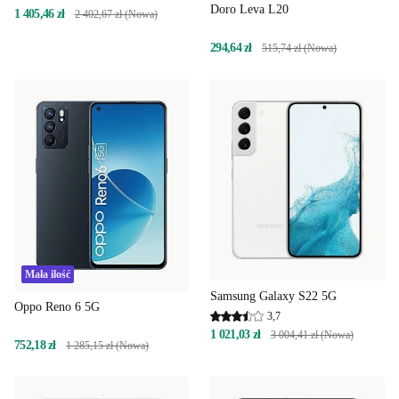
Doro Leva L20
1 405,46 zł
2 402,67 zł (Nowa)
294,64 zł
515,74 zł (Nowa)
Mała ilość
Samsung Galaxy S22 5G
Oppo Reno 6 5G
3,7
1 021,03 zł
3 004,41 zł (Nowa)
752,18 zł
1 285,15 zł (Nowa)