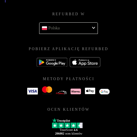
REFURBED W
Polska
POBIERZ APLIKACJĘ REFURBED
METODY PŁATNOŚCI
OCEN KLIENTÓW
Trustpilot
TrustScore
4.6
206002
ocen klientów