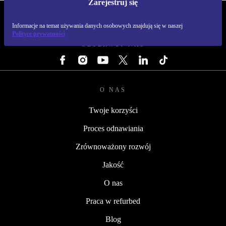
Zarejestruj się
REFURBED POLSKA - RETHINK NEW.
Informacje na temat używania danych osobowych znajdują się w naszej
Polityce prywatności
OBSERWUJ NAS
O NAS
Twoje korzyści
Proces odnawiania
Zrównoważony rozwój
Jakość
O nas
Praca w refurbed
Blog