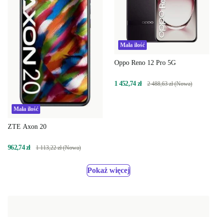
Mała ilość
Oppo Reno 12 Pro 5G
1 452,74 zł
2 488,63 zł (Nowa)
Mała ilość
ZTE Axon 20
962,74 zł
1 113,22 zł (Nowa)
Pokaż więcej