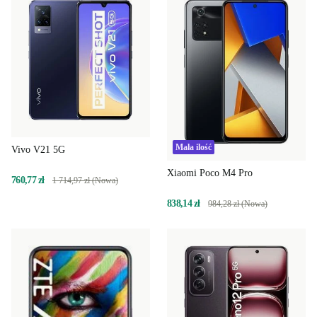
Mała ilość
Vivo V21 5G
Xiaomi Poco M4 Pro
760,77 zł
1 714,97 zł (Nowa)
838,14 zł
984,28 zł (Nowa)