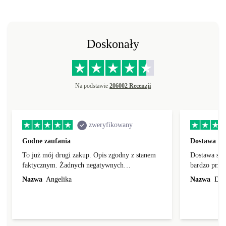
Doskonały
Na podstawie
206002 Recenzji
zweryfikowany
Godne zaufania
Dostawa sz
To już mój drugi zakup. Opis zgodny z stanem
Dostawa szyb
faktycznym. Żadnych negatywnych
bardzo przy
niespodzianek. Sprzęt bez zarzutów.
Nazwa
Angelika
Nazwa
Daw