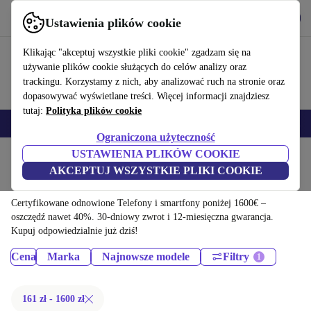
Pobierz aplikację
Pobierz
Ustawienia plików cookie
Korzystaj z refurbed szybko i łatwo
Klikając "akceptuj wszystkie pliki cookie" zgadzam się na
używanie plików cookie służących do celów analizy oraz
trackingu. Korzystamy z nich, aby analizować ruch na stronie oraz
dopasowywać wyświetlane treści. Więcej informacji znajdziesz
tutaj:
Polityka plików cookie
Smartfony
Laptopy
Tablety
Smartwatche
Akcesoria
Słuchawki
Ograniczona użyteczność
USTAWIENIA PLIKÓW COOKIE
Strona główna
Produkty
AKCEPTUJ WSZYSTKIE PLIKI COOKIE
Telefony i smartfony:
Certyfikowane odnowione Telefony i smartfony poniżej 1600€ –
oszczędź nawet 40%. 30-dniowy zwrot i 12-miesięczna gwarancja.
Kupuj odpowiedzialnie już dziś!
Cena
Marka
Najnowsze modele
Filtry
161 zł - 1600 zł