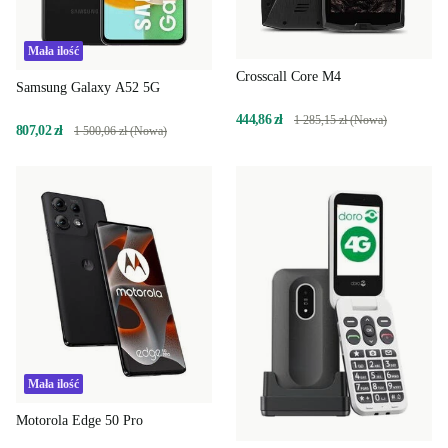
Mała ilość
Crosscall Core M4
Samsung Galaxy A52 5G
444,86 zł
1 285,15 zł (Nowa)
807,02 zł
1 500,06 zł (Nowa)
Mała ilość
Motorola Edge 50 Pro