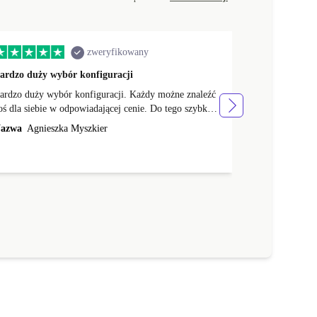
zweryfikowany
ardzo duży wybór konfiguracji
Sprzęt działa
ardzo duży wybór konfiguracji. Każdy możne znaleźć
Sprzęt działa 
oś dla siebie w odpowiadającej cenie. Do tego szybka
postaci kabla do ładowania
ysyłka! Polecam
kraju szybko d
azwa
Agnieszka Myszkier
Nazwa
Kamil