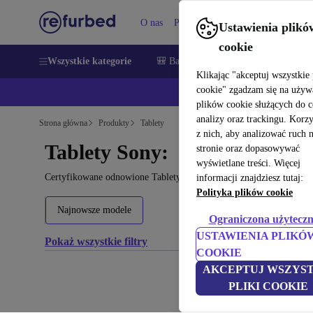
O nas
Pomoc
Ustawienia plikó
cookie
Wszystkie kategorie
🎒 Back to school
Smartfony
Lapt
Klikając "akceptuj wszystkie 
cookie" zgadzam się na używ
💰Zaoszczęd
plików cookie służących do 
analizy oraz trackingu. Korz
Strona główna
Produkty
Tablety
z nich, aby analizować ruch 
Tablety Sony:
stronie oraz dopasowywać
wyświetlane treści. Więcej
Certyfikowane odnowione Tablety Sony poniżej 3600€ – oszczędź n
informacji znajdziesz tutaj:
Polityka plików cookie
Najnowsze modele
Ograniczona użyteczn
USTAWIENIA PLIKÓ
Pokaż wszystkie filtry
COOKIE
AKCEPTUJ WSZYST
PLIKI COOKIE