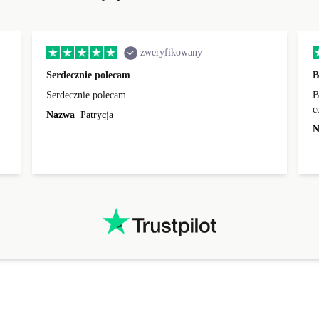
zweryfikowany
Serdecznie polecam
B
Serdecznie polecam
B
c
Nazwa
Patrycja
w
N