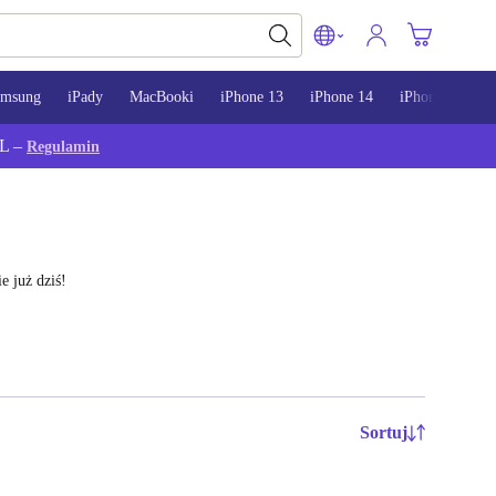
amsung
iPady
MacBooki
iPhone 13
iPhone 14
iPhone 15
L –
Regulamin
 już dziś!
Sortuj