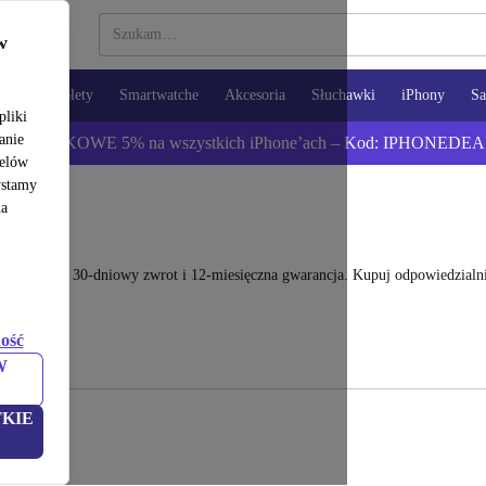
w
opy
Tablety
Smartwatche
Akcesoria
Słuchawki
iPhony
S
pliki
anie
ź DODATKOWE 5% na wszystkich iPhone’ach – Kod: IPHONEDEA
celów
ystamy
na
awet 40%. 30-dniowy zwrot i 12-miesięczna gwarancja. Kupuj odpowiedzialnie
ość
W
KIE