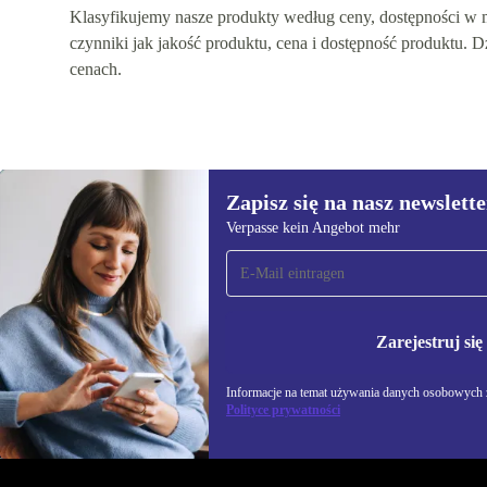
Klasyfikujemy nasze produkty według ceny, dostępności w ma
czynniki jak jakość produktu, cena i dostępność produktu.
cenach.
Zapisz się na nasz newslette
Verpasse kein Angebot mehr
Zapisz się na nasz
newsletter!
Nie przegap żadnej oferty.
Informacje na temat u
Zarejestruj się
Polityce prywatności
Informacje na temat używania danych osobowych z
Polityce prywatności
REFURBED POLSKA - RETHINK NEW.