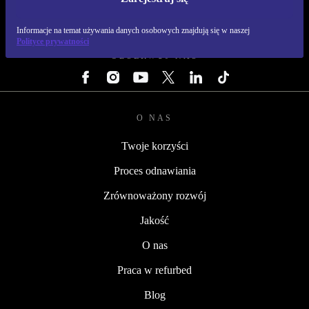
REFURBED POLSKA - RETHINK NEW.
Informacje na temat używania danych osobowych znajdują się w naszej
Polityce prywatności
OBSERWUJ NAS
O NAS
Twoje korzyści
Proces odnawiania
Zrównoważony rozwój
Jakość
O nas
Praca w refurbed
Blog