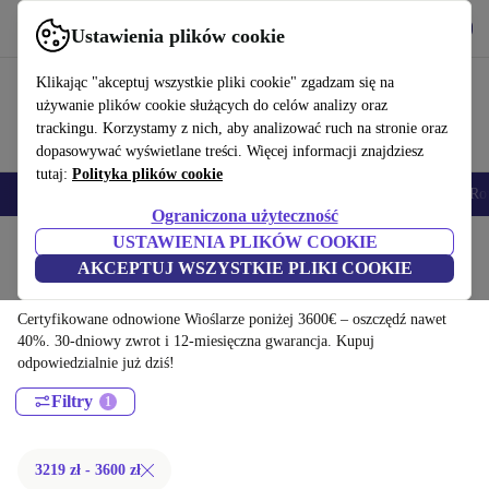
Pobierz aplikację
Pobierz
Ustawienia plików cookie
Korzystaj z refurbed szybko i łatwo
Klikając "akceptuj wszystkie pliki cookie" zgadzam się na
używanie plików cookie służących do celów analizy oraz
trackingu. Korzystamy z nich, aby analizować ruch na stronie oraz
dopasowywać wyświetlane treści. Więcej informacji znajdziesz
tutaj:
Polityka plików cookie
Elektronika
Gospodarstwo domowe
Kuchnia
E-Bikes
Joga
Ro
Ograniczona użyteczność
USTAWIENIA PLIKÓW COOKIE
Strona główna
Sport
Sprzęt sportowy
Cardio
AKCEPTUJ WSZYSTKIE PLIKI COOKIE
Wioślarze:
Certyfikowane odnowione Wioślarze poniżej 3600€ – oszczędź nawet
40%. 30-dniowy zwrot i 12-miesięczna gwarancja. Kupuj
odpowiedzialnie już dziś!
Filtry
3219 zł - 3600 zł