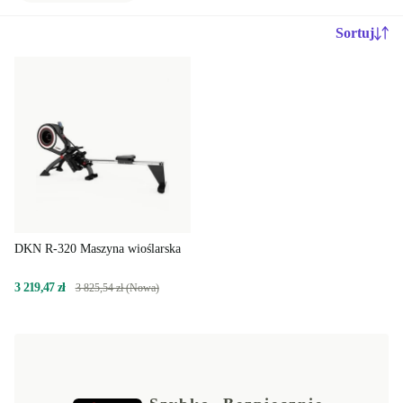
Sortuj
DKN R-320 Maszyna wioślarska
3 219,47 zł
3 825,54 zł (Nowa)