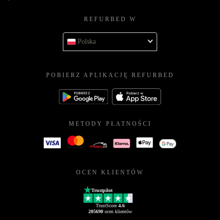
REFURBED W
Polska
POBIERZ APLIKACJĘ REFURBED
METODY PŁATNOŚCI
OCEN KLIENTÓW
Trustpilot
TrustScore
4.6
205690
ocen klientów