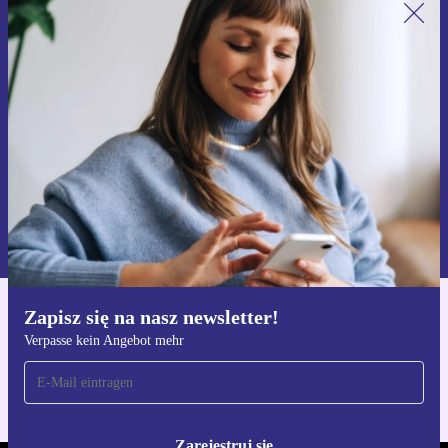
Zapisz się na nasz newsletter!
Nie przegap żadnej oferty.
Zarejestruj się
Informacje na temat używania danych osobowych znajdują się w
naszej
Polityce prywatności
Zapisz się na nasz newsletter!
Pobierz aplikację refurbed
Verpasse kein Angebot mehr
Dla iOS i Android
Zarejestruj się