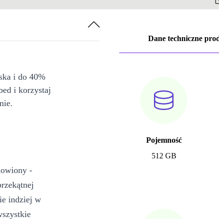
NL (Niderlandzki)
-1 849,26 zł
PT (Portugalski)
-1 849,26 zł
Dane techniczne pro
SE (Szwedzki)
-1 634,23 zł
iska i do 40%
bed i korzystaj
nie.
Pojemność
512 GB
nowiony -
rzekątnej
ie indziej w
wszystkie