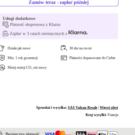
Zamów teraz - zapłać później
Usługi dodatkowe
Płatność ekspresowa z Klarna
Zapłać w 3 ratach miesięcznych z
Działa jak nowe
30 dni na zwrot
Min. 1 rok gwarancji
Płatności dopasowane do Ciebie
Mniej emisji CO₂ niż nowy
Sprzedaż i wysyłka:
SAS Vulcan Resale
|
Więcej ofert
Kraj wysyłki:
Francja
Bezpieczna płatność