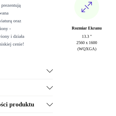
i prezentują
owana
wiaturą oraz
iony -
Rozmiar Ekranu
działa
13.3 "
2560 x 1600
zupełnie jak nowy - a to wszystko w niewiarygodnie niskiej cenie!
(WQXGA)
ości produktu