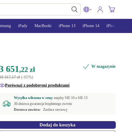
amsung
iPady
MacBooki
iPhone 13
iPhone 14
iPhone 15
3 651
W magazynie
,22 zł
10 317,17 zł
(-65%)
Porównaj z podobnymi produktami
Wysyłka wliczona w cenę:
między
SIE 10 a
SIE 13
30-dniowa gwarancja bezpłatnego zwrotu
Dostawa zawiera:
Zasilacz sieciowy
Dodaj do koszyka