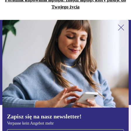
Twojego życia
Zapisz się na nasz newsletter!
Nie przegap żadnej oferty.
Zarejestruj się
Informacje na temat używania danych osobowych znajdują się w
naszej
Polityce prywatności
Zapisz się na nasz newsletter!
Pobierz aplikację refurbed
Verpasse kein Angebot mehr
Dla iOS i Android