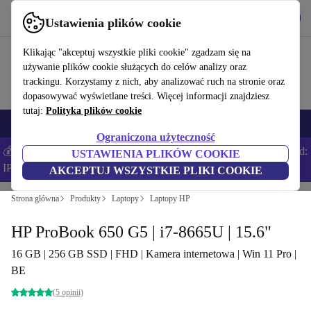
Pobierz aplikację
Pobierz
Ustawienia plików cookie
Korzystaj z refurbed szybko i łatwo
Klikając "akceptuj wszystkie pliki cookie" zgadzam się na
używanie plików cookie służących do celów analizy oraz
trackingu. Korzystamy z nich, aby analizować ruch na stronie oraz
dopasowywać wyświetlane treści. Więcej informacji znajdziesz
tutaj:
Polityka plików cookie
Smartfony
Laptopy
Tablety
Smartwatche
Akcesoria
Słuchawki
Ograniczona użyteczność
💰Zaoszczędź DODATKOWE 5% na wszystkich iPhone’ach – Kod:
USTAWIENIA PLIKÓW COOKIE
IPHONEDEAL –
Regulamin
AKCEPTUJ WSZYSTKIE PLIKI COOKIE
Strona główna
Produkty
Laptopy
Laptopy HP
HP ProBook 650 G5 | i7-8665U | 15.6"
16 GB | 256 GB SSD | FHD | Kamera internetowa | Win 11 Pro |
BE
(5 opinii)