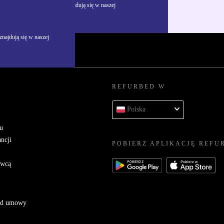
żywania danych osobowych znajdują się w naszej
najdują się w naszej
REFURBED W
Polska
u
ncji
POBIERZ APLIKACJĘ REFU
awcą
 od umowy