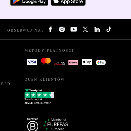
OBSERWUJ NAS
METODY PŁATNOŚCI
OCEN KLIENTÓW
RBED
Trustpilot
TrustScore
4.6
205549
ocen klientów