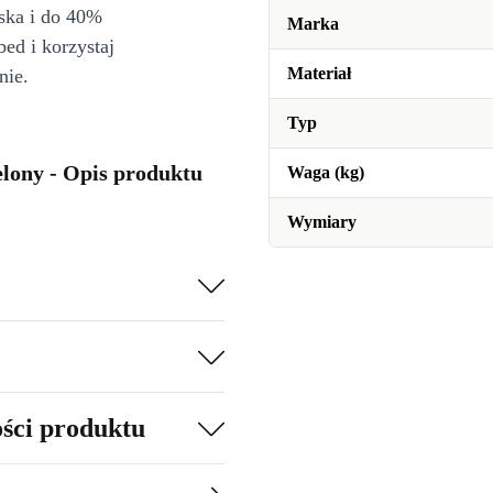
iska i do 40%
Marka
bed i korzystaj
Materiał
nie.
Typ
lony - Opis produktu
Waga (kg)
Wymiary
ości produktu