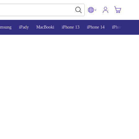
amsung
iPady
MacBooki
iPhone 13
iPhone 14
iPhone 15