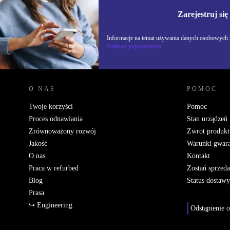
Informacje na temat u
Polityce prywatności
Zarejestruj się
Informacje na temat używania danych osobowych z
Polityce prywatności
REFURBED POLSKA - RETHINK NEW.
O NAS
POMOC
Twoje korzyści
Pomoc
Proces odnawiania
Stan urządzeń
Zrównoważony rozwój
Zwrot produkt
Jakość
Warunki gwara
O nas
Kontakt
Praca w refurbed
Zostań sprzed
Blog
Status dostawy
Prasa
↪ Engineering
Odstąpienie