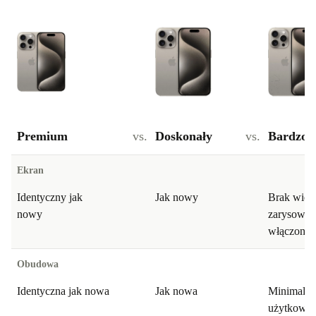
Premium
vs.
Doskonały
vs.
Bardzo 
Ekran
Identyczny jak
Jak nowy
Brak wido
nowy
zarysowań
włączonym
Obudowa
Identyczna jak nowa
Jak nowa
Minimalne
użytkowan