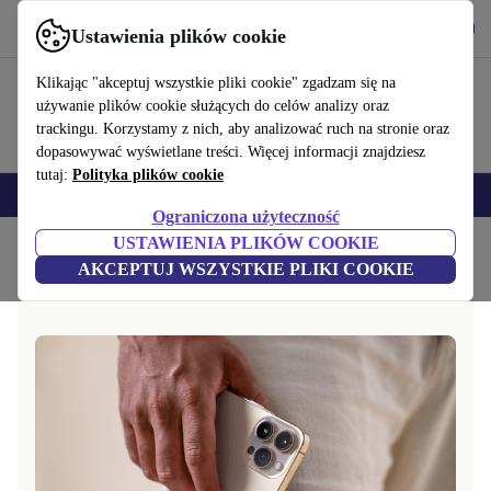
Pobierz aplikację
Pobierz
Ustawienia plików cookie
Korzystaj z refurbed szybko i łatwo
Klikając "akceptuj wszystkie pliki cookie" zgadzam się na
używanie plików cookie służących do celów analizy oraz
trackingu. Korzystamy z nich, aby analizować ruch na stronie oraz
dopasowywać wyświetlane treści. Więcej informacji znajdziesz
tutaj:
Polityka plików cookie
Smartfony
Laptopy
Tablety
Smartwatche
Akcesoria
Słuchawki
Ograniczona użyteczność
USTAWIENIA PLIKÓW COOKIE
Strona główna
Pytania i odpowiedzi
AKCEPTUJ WSZYSTKIE PLIKI COOKIE