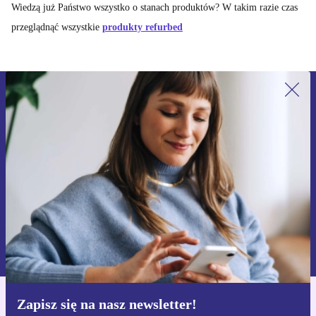
Wiedzą już Państwo wszystko o stanach produktów? W takim razie czas
przeglądnąć wszystkie
produkty refurbed
Zapisz się na nasz newsletter!
Nie przegap żadnej oferty.
Zarejestruj się
Informacje na temat używania danych osobowych znajdują się w
naszej
Polityce prywatności
Zapisz się na nasz newsletter!
Pobierz aplikację refurbed