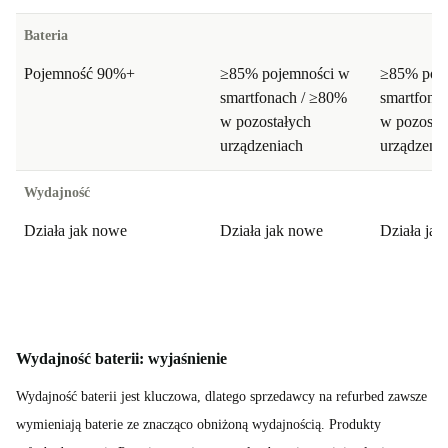
Bateria
Pojemność 90%+
≥85% pojemności w
≥85% poj
smartfonach / ≥80%
smartfona
w pozostałych
w pozosta
urządzeniach
urządzeni
Wydajność
Działa jak nowe
Działa jak nowe
Działa ja
Wydajność baterii: wyjaśnienie
Wydajność baterii jest kluczowa, dlatego sprzedawcy na refurbed zawsze
wymieniają baterie ze znacząco obniżoną wydajnością. Produkty