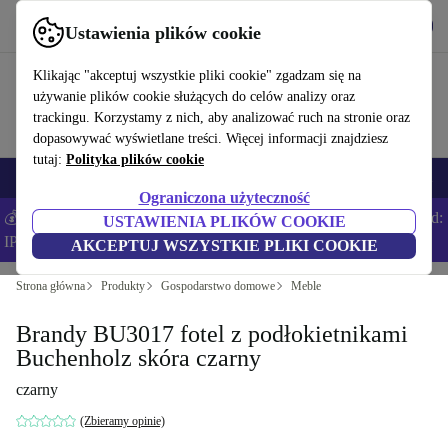
Pobierz aplikację
Pobierz
Ustawienia plików cookie
Korzystaj z refurbed szybko i łatwo
Klikając "akceptuj wszystkie pliki cookie" zgadzam się na
używanie plików cookie służących do celów analizy oraz
trackingu. Korzystamy z nich, aby analizować ruch na stronie oraz
dopasowywać wyświetlane treści. Więcej informacji znajdziesz
tutaj:
Polityka plików cookie
Smartfony
Laptopy
Tablety
Smartwatche
Akcesoria
Słuchawki
Ograniczona użyteczność
💰Zaoszczędź DODATKOWE 5% na wszystkich iPhone’ach – Kod:
USTAWIENIA PLIKÓW COOKIE
IPHONEDEAL –
Regulamin
AKCEPTUJ WSZYSTKIE PLIKI COOKIE
Strona główna
Produkty
Gospodarstwo domowe
Meble
Brandy BU3017 fotel z podłokietnikami
Buchenholz skóra czarny
czarny
(Zbieramy opinie)