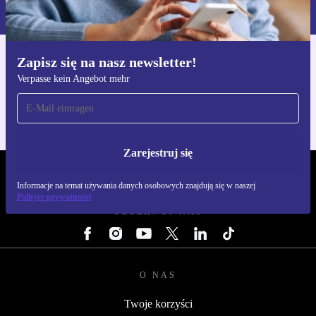
naszej
Polityce prywatności
Zapisz się na nasz newsletter!
Pobierz aplikację refurbed
Verpasse kein Angebot mehr
Dla iOS i Android
Zarejestruj się
REFURBED POLSKA - RETHINK NEW.
Informacje na temat używania danych osobowych znajdują się w naszej
Polityce prywatności
OBSERWUJ NAS
O NAS
Twoje korzyści