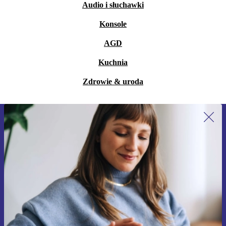
Audio i słuchawki
Konsole
AGD
Kuchnia
Zdrowie & uroda
Zapisz się na nasz newsletter!
Nie przegap żadnej oferty.
Zarejestruj się
Informacje na temat używania danych osobowych znajdują się w