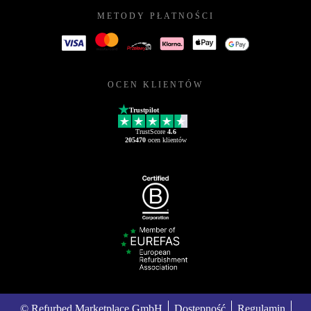
METODY PŁATNOŚCI
OCEN KLIENTÓW
Trustpilot
TrustScore
4.6
205470
ocen klientów
© Refurbed Marketplace GmbH
Dostępność
Regulamin