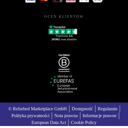
OCEN KLIENTÓW
Trustpilot
TrustScore
4.6
205862
ocen klientów
© Refurbed Marketplace GmbH
Dostępność
Regulamin
Polityka prywatności
Nota prawna
Informacje prawne
European Data Act
Cookie Policy