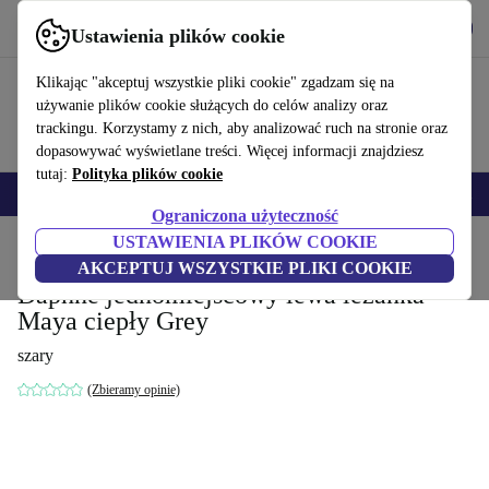
Pobierz aplikację
Pobierz
Ustawienia plików cookie
Korzystaj z refurbed szybko i łatwo
Klikając "akceptuj wszystkie pliki cookie" zgadzam się na
używanie plików cookie służących do celów analizy oraz
trackingu. Korzystamy z nich, aby analizować ruch na stronie oraz
dopasowywać wyświetlane treści. Więcej informacji znajdziesz
tutaj:
Polityka plików cookie
Smartfony
Laptopy
Tablety
Smartwatche
Akcesoria
Słuchawki
Ograniczona użyteczność
USTAWIENIA PLIKÓW COOKIE
Strona główna
Produkty
Gospodarstwo domowe
Meble
AKCEPTUJ WSZYSTKIE PLIKI COOKIE
Daphne jednomiejscowy lewa leżanka
Maya ciepły Grey
szary
(Zbieramy opinie)