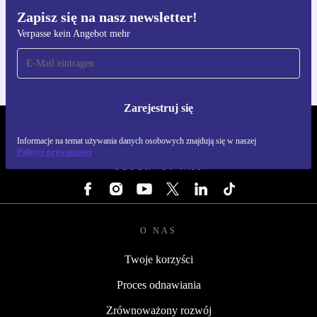
Zapisz się na nasz newsletter!
Pobierz aplikację refurbed
Verpasse kein Angebot mehr
Dla iOS i Android
Zarejestruj się
REFURBED POLSKA - RETHINK NEW.
Informacje na temat używania danych osobowych znajdują się w naszej
Polityce prywatności
OBSERWUJ NAS
O NAS
Twoje korzyści
Proces odnawiania
Zrównoważony rozwój