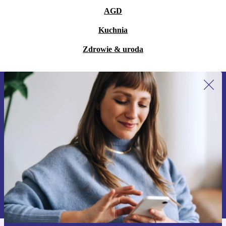
AGD
Kuchnia
Zdrowie & uroda
Zapisz się na nasz newsletter!
Nie przegap żadnej oferty.
Zarejestruj się
Informacje na temat używania danych osobowych znajdują się w
naszej
Polityce prywatności