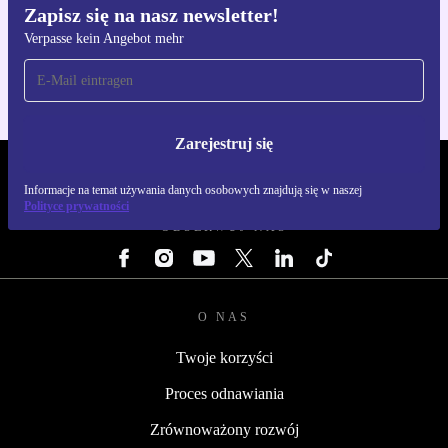
Zapisz się na nasz newsletter!
Pobierz aplikację refurbed
Verpasse kein Angebot mehr
Dla iOS i Android
Zarejestruj się
REFURBED POLSKA - RETHINK NEW.
Informacje na temat używania danych osobowych znajdują się w naszej
Polityce prywatności
OBSERWUJ NAS
O NAS
Twoje korzyści
Proces odnawiania
Zrównoważony rozwój