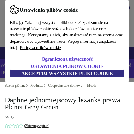
Pobierz aplikację
Pobierz
Ustawienia plików cookie
Korzystaj z refurbed szybko i łatwo
Klikając "akceptuj wszystkie pliki cookie" zgadzam się na
używanie plików cookie służących do celów analizy oraz
trackingu. Korzystamy z nich, aby analizować ruch na stronie oraz
dopasowywać wyświetlane treści. Więcej informacji znajdziesz
tutaj:
Polityka plików cookie
Smartfony
Laptopy
Tablety
Smartwatche
Akcesoria
Słuchawki
Ograniczona użyteczność
💰Zaoszczędź DODATKOWE 5% na wszystkich iPhone’ach – Kod:
USTAWIENIA PLIKÓW COOKIE
IPHONEDEAL –
Regulamin
AKCEPTUJ WSZYSTKIE PLIKI COOKIE
Strona główna
Produkty
Gospodarstwo domowe
Meble
Daphne jednomiejscowy leżanka prawa
Planet Grey Green
szary
(Zbieramy opinie)