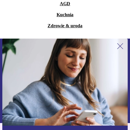
AGD
Kuchnia
Zdrowie & uroda
Zapisz się na nasz newsletter!
Nie przegap żadnej oferty.
Zarejestruj się
Informacje na temat używania danych osobowych znajdują się w
naszej
Polityce prywatności