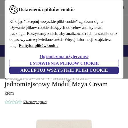
Pobierz aplikację
Pobierz
Ustawienia plików cookie
Korzystaj z refurbed szybko i łatwo
Klikając "akceptuj wszystkie pliki cookie" zgadzam się na
używanie plików cookie służących do celów analizy oraz
trackingu. Korzystamy z nich, aby analizować ruch na stronie oraz
dopasowywać wyświetlane treści. Więcej informacji znajdziesz
tutaj:
Polityka plików cookie
Smartfony
Laptopy
Tablety
Smartwatche
Akcesoria
Słuchawki
Ograniczona użyteczność
USTAWIENIA PLIKÓW COOKIE
Strona główna
Produkty
Gospodarstwo domowe
Meble
AKCEPTUJ WSZYSTKIE PLIKI COOKIE
Design-Award-Winning Paula
jednomiejscowy Modul Maya Cream
krem
(Zbieramy opinie)