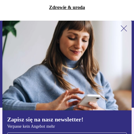
Zdrowie & uroda
Zapisz się na nasz newsletter!
Nie przegap żadnej oferty.
Zarejestruj się
Informacje na temat używania danych osobowych znajdują się w
naszej
Polityce prywatności
Zapisz się na nasz newsletter!
Pobierz aplikację refurbed
Verpasse kein Angebot mehr
Dla iOS i Android