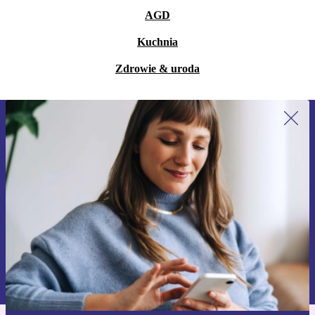
AGD
Kuchnia
Zdrowie & uroda
Zapisz się na nasz newsletter!
Nie przegap żadnej oferty.
Zarejestruj się
Informacje na temat używania danych osobowych znajdują się w
naszej
Polityce prywatności