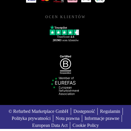
OCEN KLIENTÓW
Trustpilot
TrustScore
4.6
205903
ocen klientów
© Refurbed Marketplace GmbH
Dostępność
Regulamin
Polityka prywatności
Nota prawna
Informacje prawne
European Data Act
Cookie Policy