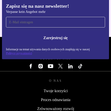
Zapisz się na nasz newsletter!
Pobierz aplikację refurbed
Verpasse kein Angebot mehr
Dla iOS i Android
Zarejestruj się
REFURBED POLSKA - RETHINK NEW.
Informacje na temat używania danych osobowych znajdują się w naszej
Polityce prywatności
OBSERWUJ NAS
O NAS
Twoje korzyści
Proces odnawiania
Zrównoważony rozwój