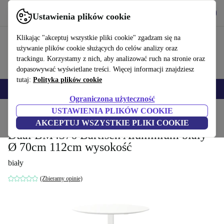
Pobierz aplikację
Pobierz
Ustawienia plików cookie
Korzystaj z refurbed szybko i łatwo
Klikając "akceptuj wszystkie pliki cookie" zgadzam się na
używanie plików cookie służących do celów analizy oraz
trackingu. Korzystamy z nich, aby analizować ruch na stronie oraz
dopasowywać wyświetlane treści. Więcej informacji znajdziesz
tutaj:
Polityka plików cookie
Smartfony
Laptopy
Tablety
Smartwatche
Akcesoria
Słuchawki
Ograniczona użyteczność
USTAWIENIA PLIKÓW COOKIE
Strona główna
Produkty
Gospodarstwo domowe
Meble
AKCEPTUJ WSZYSTKIE PLIKI COOKIE
Dual BM4376 Bartisch Aluminium biały
Ø 70cm 112cm wysokość
biały
(Zbieramy opinie)