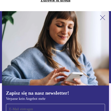
Zdrowie & uroda
Zapisz się na nasz newsletter!
Nie przegap żadnej oferty.
Zarejestruj się
Informacje na temat używania danych osobowych znajdują się w
naszej
Polityce prywatności
Zapisz się na nasz newsletter!
Pobierz aplikację refurbed
Verpasse kein Angebot mehr
Dla iOS i Android