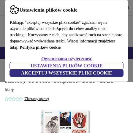
Pobierz aplikację
Pobierz
Ustawienia plików cookie
Korzystaj z refurbed szybko i łatwo
Klikając "akceptuj wszystkie pliki cookie" zgadzam się na
używanie plików cookie służących do celów analizy oraz
trackingu. Korzystamy z nich, aby analizować ruch na stronie oraz
dopasowywać wyświetlane treści. Więcej informacji znajdziesz
tutaj:
Polityka plików cookie
Smartfony
Laptopy
Tablety
Smartwatche
Akcesoria
Słuchawki
Ograniczona użyteczność
USTAWIENIA PLIKÓW COOKIE
Strona główna
Produkty
Gospodarstwo domowe
Meble
AKCEPTUJ WSZYSTKIE PLIKI COOKIE
History of Press Graphics. 1819–1921
biały
(Zbieramy opinie)