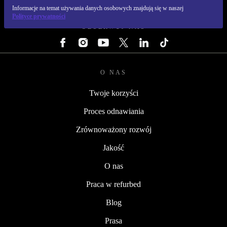
REFURBED POLSKA - RETHINK NEW.
Informacje na temat używania danych osobowych znajdują się w naszej
Polityce prywatności
OBSERWUJ NAS
O NAS
Twoje korzyści
Proces odnawiania
Zrównoważony rozwój
Jakość
O nas
Praca w refurbed
Blog
Prasa