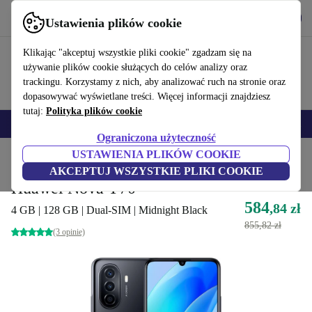
Pobierz aplikację
Pobierz
Ustawienia plików cookie
Korzystaj z refurbed szybko i łatwo
Klikając "akceptuj wszystkie pliki cookie" zgadzam się na
używanie plików cookie służących do celów analizy oraz
trackingu. Korzystamy z nich, aby analizować ruch na stronie oraz
dopasowywać wyświetlane treści. Więcej informacji znajdziesz
tutaj:
Polityka plików cookie
Smartfony
Laptopy
Tablety
Smartwatche
Akcesoria
Słuchawki
Ograniczona użyteczność
USTAWIENIA PLIKÓW COOKIE
Strona główna
Produkty
Telefony i smartfony
Telefony Huawei
AKCEPTUJ WSZYSTKIE PLIKI COOKIE
Huawei Nova Y70
584
,84 zł
4 GB | 128 GB | Dual-SIM | Midnight Black
855,82 zł
(3 opinie)