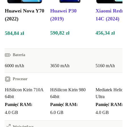
Huawei Nova Y70
Huawei P30
Xiaomi Redm
(2022)
(2019)
14C (2024)
590,82 zł
456,34 zł
584,84 zł
Bateria
6000 mAh
3650 mAh
5160 mAh
Procesor
HiSilicon Kirin 710A
HiSilicon Kirin 980
Mediatek Helio 
64bit
64bit
Ultra
Pamięć RAM:
Pamięć RAM:
Pamięć RAM:
4.0 GB
6.0 GB
4.0 GB
Wyświetlacz