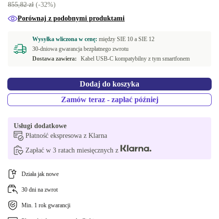
855,82 zł
(-32%)
Porównaj z podobnymi produktami
Wysyłka wliczona w cenę:
między
SIE 10 a
SIE 12
30-dniowa gwarancja bezpłatnego zwrotu
Dostawa zawiera:
Kabel USB-C kompatybilny z tym smartfonem
Dodaj do koszyka
Zamów teraz - zapłać później
Usługi dodatkowe
Płatność ekspresowa z Klarna
Zapłać w 3 ratach miesięcznych z
Działa jak nowe
30 dni na zwrot
Min. 1 rok gwarancji