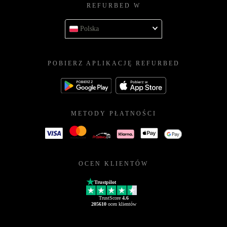
REFURBED W
Polska
POBIERZ APLIKACJĘ REFURBED
METODY PŁATNOŚCI
OCEN KLIENTÓW
Trustpilot
TrustScore
4.6
205610
ocen klientów