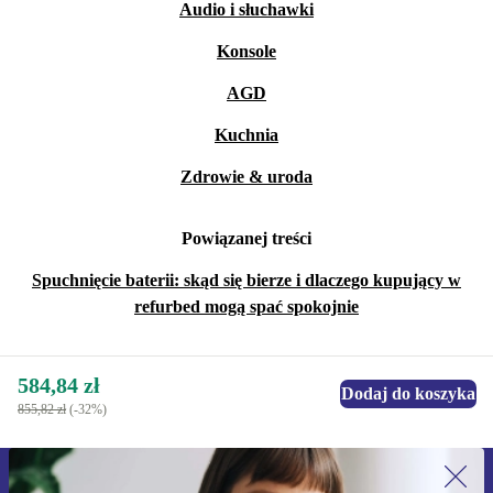
Audio i słuchawki
Konsole
AGD
Kuchnia
Zdrowie & uroda
Powiązanej treści
Spuchnięcie baterii: skąd się bierze i dlaczego kupujący w
refurbed mogą spać spokojnie
584,84 zł
Dodaj do koszyka
855,82 zł
(-32%)