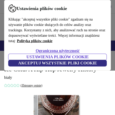
Pobierz aplikację
Pobierz
Ustawienia plików cookie
Korzystaj z refurbed szybko i łatwo
Klikając "akceptuj wszystkie pliki cookie" zgadzam się na
używanie plików cookie służących do celów analizy oraz
trackingu. Korzystamy z nich, aby analizować ruch na stronie oraz
dopasowywać wyświetlane treści. Więcej informacji znajdziesz
tutaj:
Polityka plików cookie
Smartfony
Laptopy
Tablety
Smartwatche
Akcesoria
Słuchawki
Ograniczona użyteczność
USTAWIENIA PLIKÓW COOKIE
Strona główna
Produkty
Gospodarstwo domowe
Meble
AKCEPTUJ WSZYSTKIE PLIKI COOKIE
Ice Cold. A Hip-Hop Jewelry History
biały
(Zbieramy opinie)