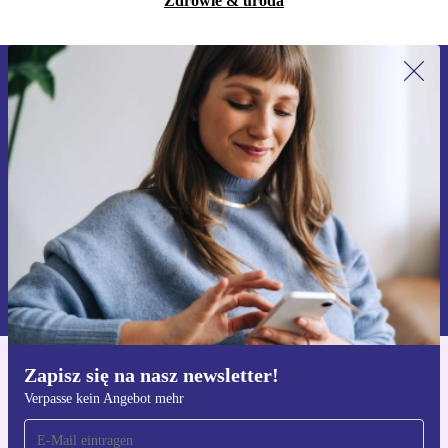
Zdrowie & uroda
Zapisz się na nasz newsletter!
Nie przegap żadnej oferty.
Zarejestruj się
Informacje na temat używania danych osobowych znajdują się w
naszej
Polityce prywatności
Zapisz się na nasz newsletter!
Pobierz aplikację refurbed
Verpasse kein Angebot mehr
Dla iOS i Android