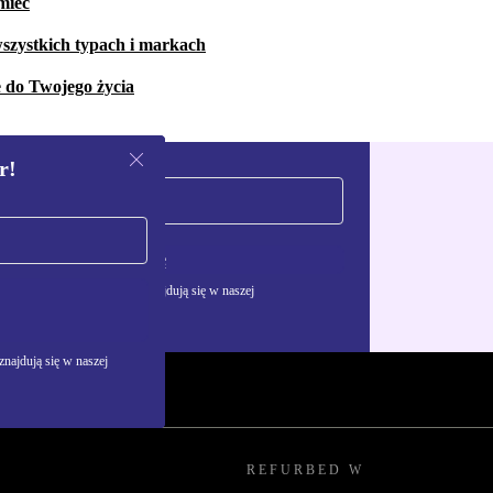
mieć
szystkich typach i markach
e do Twojego życia
r!
Zarejestruj się
żywania danych osobowych znajdują się w naszej
najdują się w naszej
REFURBED W