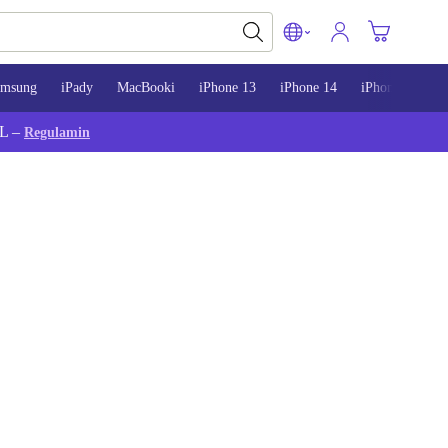
amsung
iPady
MacBooki
iPhone 13
iPhone 14
iPhone 15
L –
Regulamin