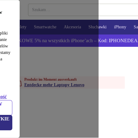
w
opy
Tablety
Smartwatche
Akcesoria
Słuchawki
iPhony
S
pliki
anie
ź DODATKOWE 5% na wszystkich iPhone’ach – Kod: IPHONEDEA
celów
ystamy
na
Produkt im Moment ausverkauft
Entdecke mehr Laptopy Lenovo
ość
W
KIE