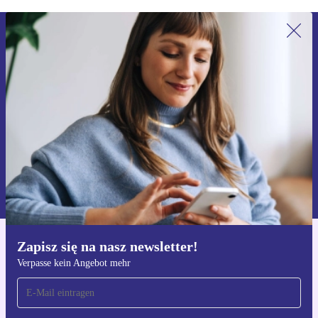
Zapisz się na nasz newsletter!
Nie przegap żadnej oferty.
Zarejestruj się
Informacje na temat używania danych osobowych znajdują się w
naszej
Polityce prywatności
Zapisz się na nasz newsletter!
Pobierz aplikację refurbed
Verpasse kein Angebot mehr
Dla iOS i Android