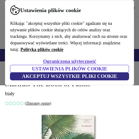
Pobierz aplikację
Pobierz
Ustawienia plików cookie
Korzystaj z refurbed szybko i łatwo
Klikając "akceptuj wszystkie pliki cookie" zgadzam się na
używanie plików cookie służących do celów analizy oraz
trackingu. Korzystamy z nich, aby analizować ruch na stronie oraz
dopasowywać wyświetlane treści. Więcej informacji znajdziesz
tutaj:
Polityka plików cookie
Smartfony
Laptopy
Tablety
Smartwatche
Akcesoria
Słuchawki
Ograniczona użyteczność
USTAWIENIA PLIKÓW COOKIE
Strona główna
Produkty
Gospodarstwo domowe
Meble
AKCEPTUJ WSZYSTKIE PLIKI COOKIE
Martius. The Book of Palms
biały
(Zbieramy opinie)