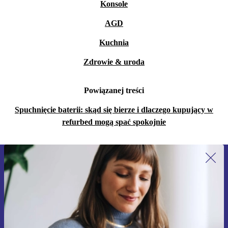
Konsole
AGD
Kuchnia
Zdrowie & uroda
Powiązanej treści
Spuchnięcie baterii: skąd się bierze i dlaczego kupujący w
refurbed mogą spać spokojnie
Zapisz się na nasz newsletter!
Nie przegap żadnej oferty.