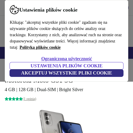
Pobierz aplikację
Pobierz
Ustawienia plików cookie
Korzystaj z refurbed szybko i łatwo
Klikając "akceptuj wszystkie pliki cookie" zgadzam się na
używanie plików cookie służących do celów analizy oraz
trackingu. Korzystamy z nich, aby analizować ruch na stronie oraz
dopasowywać wyświetlane treści. Więcej informacji znajdziesz
tutaj:
Polityka plików cookie
Smartfony
Laptopy
Tablety
Smartwatche
Akcesoria
Słuchawki
Ograniczona użyteczność
USTAWIENIA PLIKÓW COOKIE
Strona główna
Produkty
Telefony i smartfony
Telefony Motorola
AKCEPTUJ WSZYSTKIE PLIKI COOKIE
Motorola Moto G51 5G
4 GB | 128 GB | Dual-SIM | Bright Silver
(1 opinia)