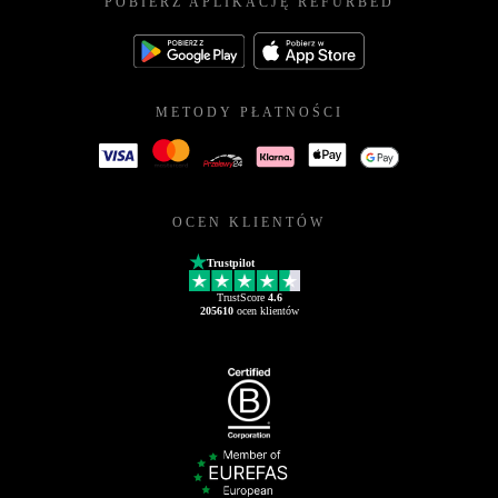
POBIERZ APLIKACJĘ REFURBED
METODY PŁATNOŚCI
OCEN KLIENTÓW
Trustpilot
TrustScore
4.6
205610
ocen klientów