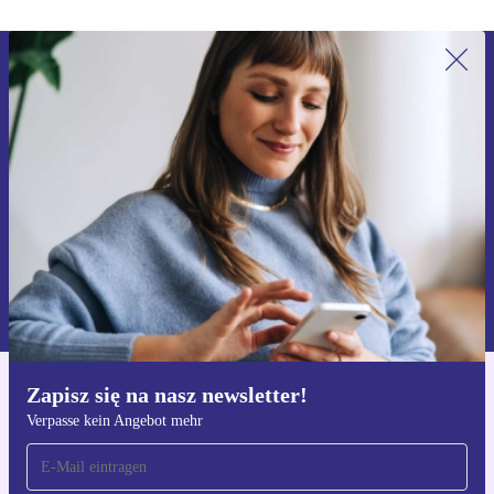
Zapisz się na nasz newsletter!
Nie przegap żadnej oferty.
Zarejestruj się
Informacje na temat używania danych osobowych znajdują się w
naszej
Polityce prywatności
Zapisz się na nasz newsletter!
Pobierz aplikację refurbed
Verpasse kein Angebot mehr
Dla iOS i Android