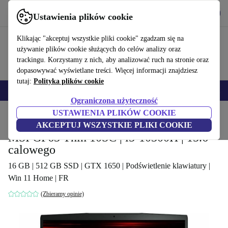
Pobierz aplikację
Pobierz
Ustawienia plików cookie
Korzystaj z refurbed szybko i łatwo
Klikając "akceptuj wszystkie pliki cookie" zgadzam się na
używanie plików cookie służących do celów analizy oraz
trackingu. Korzystamy z nich, aby analizować ruch na stronie oraz
dopasowywać wyświetlane treści. Więcej informacji znajdziesz
tutaj:
Polityka plików cookie
Smartfony
Laptopy
Tablety
Smartwatche
Akcesoria
Słuchawki
Ograniczona użyteczność
USTAWIENIA PLIKÓW COOKIE
Strona główna
Produkty
Laptopy
AKCEPTUJ WSZYSTKIE PLIKI COOKIE
MSI GF63 Thin 10SC | i5-10300H | 15.6-
calowego
16 GB | 512 GB SSD | GTX 1650 | Podświetlenie klawiatury |
Win 11 Home | FR
(Zbieramy opinie)