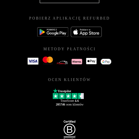
POBIERZ APLIKACJĘ REFURBED
METODY PŁATNOŚCI
OCEN KLIENTÓW
Trustpilot
TrustScore
4.6
205746
ocen klientów