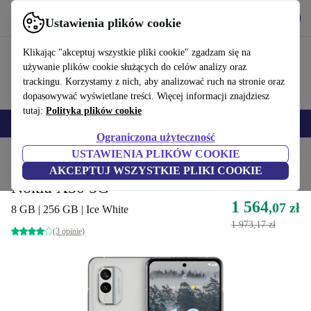
Pobierz aplikację
Pobierz
Ustawienia plików cookie
Korzystaj z refurbed szybko i łatwo
Klikając "akceptuj wszystkie pliki cookie" zgadzam się na
używanie plików cookie służących do celów analizy oraz
trackingu. Korzystamy z nich, aby analizować ruch na stronie oraz
dopasowywać wyświetlane treści. Więcej informacji znajdziesz
tutaj:
Polityka plików cookie
Smartfony
Laptopy
Tablety
Smartwatche
Akcesoria
Słuchawki
Ograniczona użyteczność
USTAWIENIA PLIKÓW COOKIE
Strona główna
Produkty
Telefony i smartfony
Telefony Nokia
AKCEPTUJ WSZYSTKIE PLIKI COOKIE
Nokia X30 5G
1 564
,07 zł
8 GB | 256 GB | Ice White
1 973,17 zł
(3 opinie)