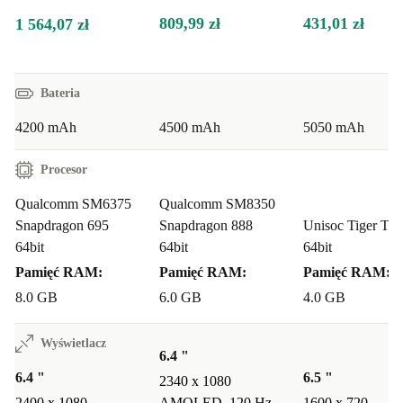
809,99 zł
431,01 zł
1 564,07 zł
Bateria
4200 mAh
4500 mAh
5050 mAh
Procesor
Qualcomm SM6375
Qualcomm SM8350
Snapdragon 695
Snapdragon 888
Unisoc Tiger T6
64bit
64bit
64bit
Pamięć RAM:
Pamięć RAM:
Pamięć RAM:
8.0 GB
6.0 GB
4.0 GB
Wyświetlacz
6.4 "
6.4 "
6.5 "
2340 x 1080
2400 x 1080
AMOLED, 120 Hz,
1600 x 720