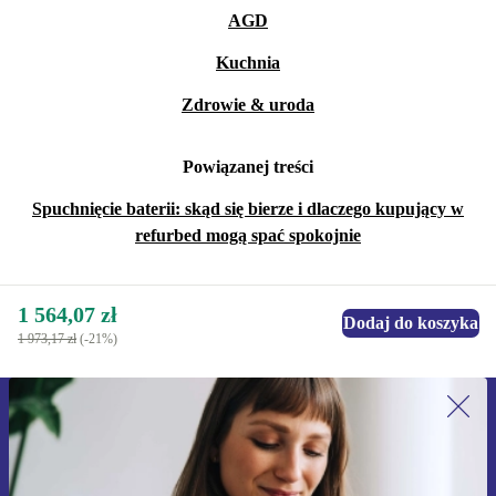
AGD
Kuchnia
Zdrowie & uroda
Powiązanej treści
Spuchnięcie baterii: skąd się bierze i dlaczego kupujący w
refurbed mogą spać spokojnie
1 564,07 zł
Dodaj do koszyka
1 973,17 zł
(-21%)
Zapisz się na nasz newsletter!
Nie przegap żadnej oferty.