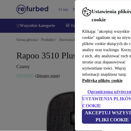
O nas
Pomoc
Ustawienia plikó
cookie
Wszystkie kategorie
🎒 Back to school
Smartfony
Lapt
Klikając "akceptuj wszystkie 
cookie" zgadzam się na używ
Strona główna
Produkty
Akcesoria komputerowe
Akcesoria komputerow
plików cookie służących do 
analizy oraz trackingu. Korz
Rapoo 3510 Plus
z nich, aby analizować ruch 
stronie oraz dopasowywać
Czarny
wyświetlane treści. Więcej
informacji znajdziesz tutaj:
(Zbieramy opinie)
Polityka plików cookie
Ograniczona użyteczn
USTAWIENIA PLIKÓ
COOKIE
AKCEPTUJ WSZYST
PLIKI COOKIE