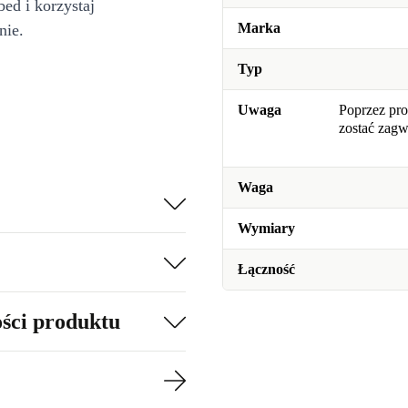
bed i korzystaj
Marka
nie.
Typ
Uwaga
Poprzez pro
zostać zag
Waga
Wymiary
Łączność
ości produktu