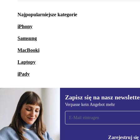
Najpopularniejsze kategorie
iPhony
Samsung
MacBooki
Laptopy
iPady
Zapisz się na nasz newslette
Verpasse kein Angebot mehr
Zapisz się na nasz
newsletter!
Nie przegap żadnej oferty.
Informacje na temat u
Polityce prywatności
Zarejestruj się