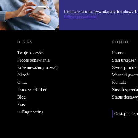
Informacje na temat używania danych osobowych z
Polityce prywatności
REFURBED POLSKA - RETHINK NEW.
O NAS
POMOC
Twoje korzyści
Pomoc
Proces odnawiania
Stan urządzeń
Zrównoważony rozwój
Zwrot produkt
Jakość
Warunki gwara
O nas
Kontakt
Praca w refurbed
Zostań sprzed
Blog
Status dostawy
Prasa
↪ Engineering
Odstąpienie