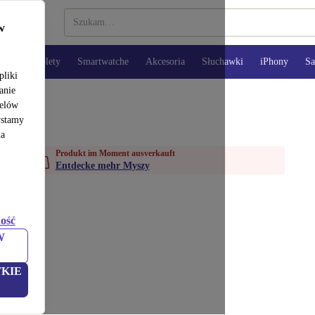
w
opy
Tablety
Smartwatche
Akcesoria
Słuchawki
iPhony
S
pliki
anie
e
Myszy
celów
ystamy
na
Produkt im Moment ausverkauft
Entdecke mehr Myszy
ość
W
KIE