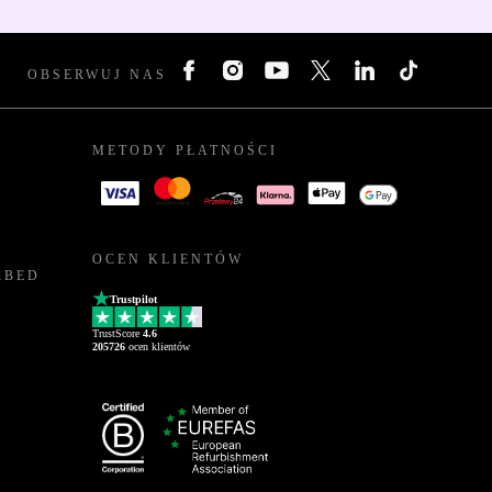
OBSERWUJ NAS
METODY PŁATNOŚCI
OCEN KLIENTÓW
RBED
Trustpilot
TrustScore
4.6
205726
ocen klientów