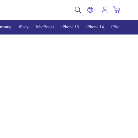
amsung
iPady
MacBooki
iPhone 13
iPhone 14
iPhone 15