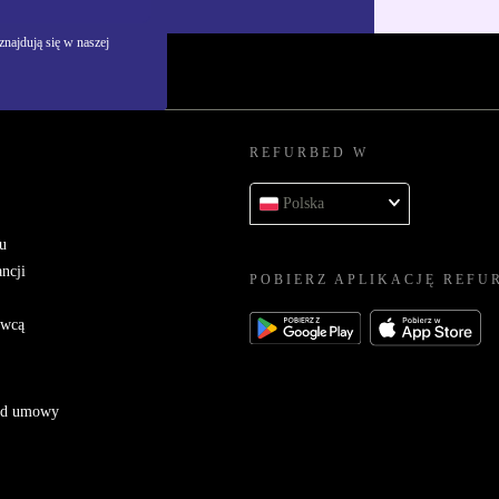
najdują się w naszej
REFURBED W
Polska
u
ncji
POBIERZ APLIKACJĘ REFU
awcą
 od umowy