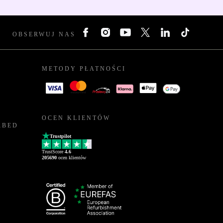
OBSERWUJ NAS
METODY PŁATNOŚCI
OCEN KLIENTÓW
RBED
Trustpilot
TrustScore
4.6
205690
ocen klientów