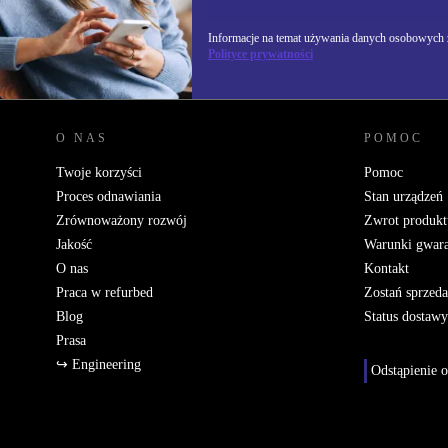
Informacje na temat używania danych osobowych z
Polityce prywatności
REFURBED POLSKA - RETHINK NEW.
O NAS
POMOC
Twoje korzyści
Pomoc
Proces odnawiania
Stan urządzeń
Zrównoważony rozwój
Zwrot produkt
Jakość
Warunki gwara
O nas
Kontakt
Praca w refurbed
Zostań sprzed
Blog
Status dostawy
Prasa
↪ Engineering
Odstąpienie