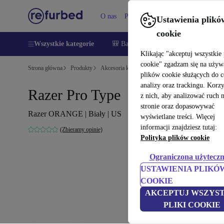
O nas
Pomoc
Ustawienia plikó
cookie
Wszystkie kategorie
🎒 Back to school
Smartfony
Lapt
Klikając "akceptuj wszystkie 
cookie" zgadzam się na używ
Strona główna
Produkty
Akcesoria komputerowe
Akcesoria komputerow
plików cookie służących do 
analizy oraz trackingu. Korz
Razer Pro Type
z nich, aby analizować ruch 
stronie oraz dopasowywać
Razer ORANGE | Biały | US
wyświetlane treści. Więcej
informacji znajdziesz tutaj:
(Zbieramy opinie)
Polityka plików cookie
Ograniczona użyteczn
USTAWIENIA PLIKÓ
COOKIE
AKCEPTUJ WSZYST
PLIKI COOKIE