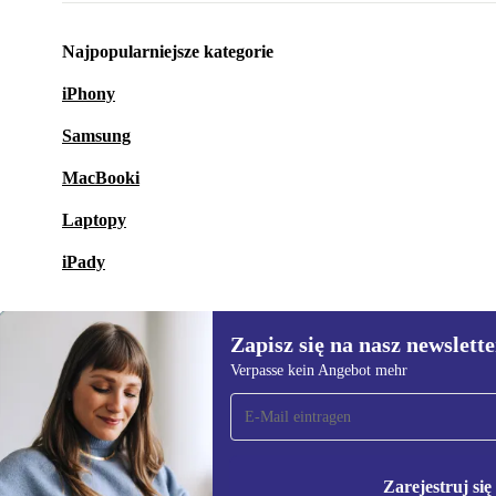
Najpopularniejsze kategorie
iPhony
Samsung
MacBooki
Laptopy
iPady
Zapisz się na nasz newslette
Verpasse kein Angebot mehr
Zapisz się na nasz
newsletter!
Nie przegap żadnej oferty.
Informacje na temat u
Zarejestruj się
Polityce prywatności