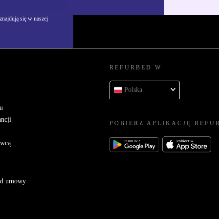
najdują się w naszej
REFURBED W
Polska
u
ncji
POBIERZ APLIKACJĘ REFU
awcą
 od umowy