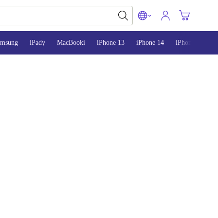
amsung
iPady
MacBooki
iPhone 13
iPhone 14
iPhone 15