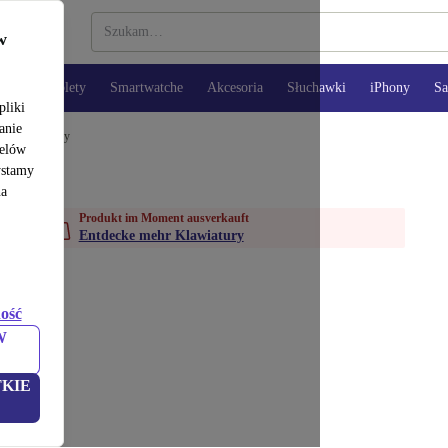
w
opy
Tablety
Smartwatche
Akcesoria
Słuchawki
iPhony
S
pliki
anie
e
Klawiatury
celów
ystamy
na
Produkt im Moment ausverkauft
Entdecke mehr Klawiatury
ość
W
KIE