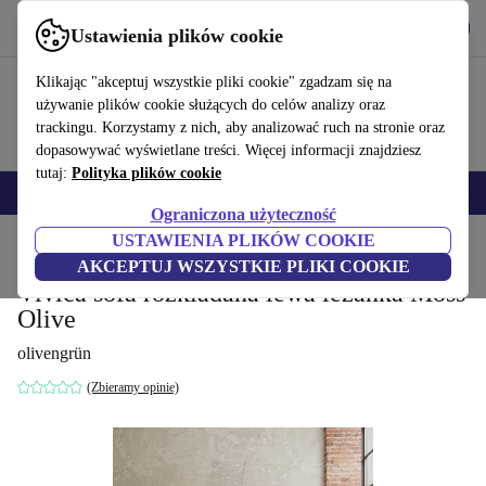
Pobierz aplikację
Pobierz
Ustawienia plików cookie
Korzystaj z refurbed szybko i łatwo
Klikając "akceptuj wszystkie pliki cookie" zgadzam się na
używanie plików cookie służących do celów analizy oraz
trackingu. Korzystamy z nich, aby analizować ruch na stronie oraz
dopasowywać wyświetlane treści. Więcej informacji znajdziesz
tutaj:
Polityka plików cookie
Smartfony
Laptopy
Tablety
Smartwatche
Akcesoria
Słuchawki
Ograniczona użyteczność
USTAWIENIA PLIKÓW COOKIE
Strona główna
Produkty
Gospodarstwo domowe
Meble
AKCEPTUJ WSZYSTKIE PLIKI COOKIE
Vivica sofa rozkładana lewa leżanka Moss
Olive
olivengrün
(Zbieramy opinie)