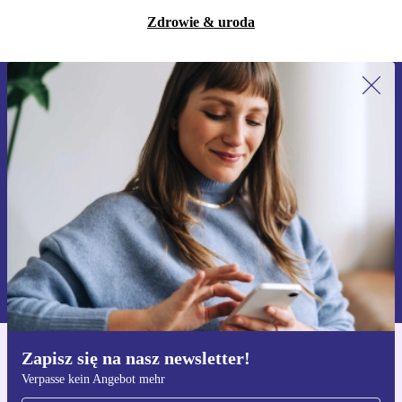
Zdrowie & uroda
Zapisz się na nasz newsletter!
Nie przegap żadnej oferty.
Zarejestruj się
Informacje na temat używania danych osobowych znajdują się w
naszej
Polityce prywatności
Zapisz się na nasz newsletter!
Pobierz aplikację refurbed
Verpasse kein Angebot mehr
Dla iOS i Android