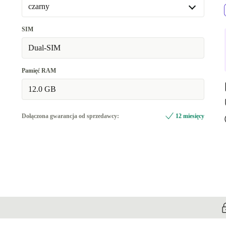
czarny
czarny
SIM
zielony
+129,01 zł
Dual-SIM
Pamięć RAM
12.0 GB
Dołączona gwarancja od sprzedawcy:
12 miesięcy