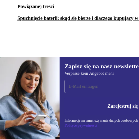
Powiązanej treści
Spuchnięcie baterii: skąd się bierze i dlaczego kupujący 
Zapisz się na nasz newslette
2 984,27 zł
5 757,92 zł
(-48%)
Verpasse kein Angebot mehr
Zapisz się na nasz
newsletter!
Nie przegap żadnej oferty.
Informacje na temat u
Polityce prywatności
Zarejestruj się
Informacje na temat używania danych osobowych z
Polityce prywatności
REFURBED POLSKA - RETHINK NEW.