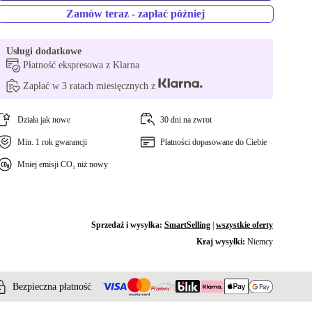
Zamów teraz - zapłać później
Usługi dodatkowe
Płatność ekspresowa z Klarna
Zapłać w 3 ratach miesięcznych z
Działa jak nowe
30 dni na zwrot
Min. 1 rok gwarancji
Płatności dopasowane do Ciebie
Mniej emisji CO₂ niż nowy
Sprzedaż i wysyłka:
SmartSelling
|
wszystkie oferty
Kraj wysyłki:
Niemcy
Bezpieczna płatność