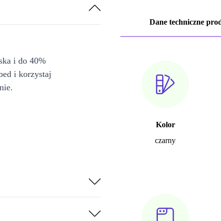
Dane techniczne pro
iska i do 40%
bed i korzystaj
nie.
Kolor
czarny