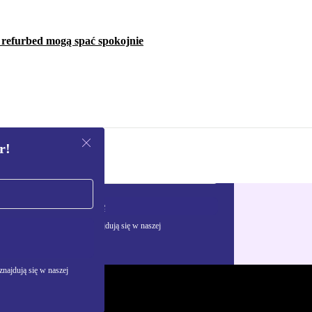
w refurbed mogą spać spokojnie
r!
Zarejestruj się
żywania danych osobowych znajdują się w naszej
najdują się w naszej