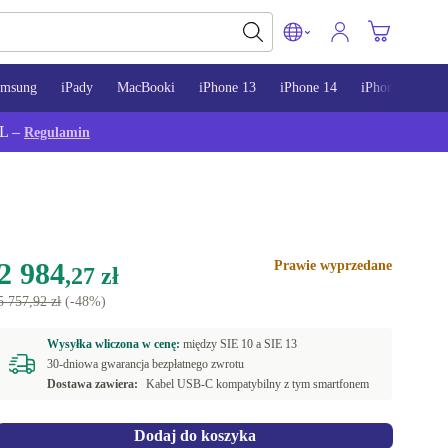
amsung
iPady
MacBooki
iPhone 13
iPhone 14
iPhone 15
L –
Regulamin
2 984
Prawie wyprzedane
,27 zł
5 757,92 zł
(-48%)
Wysyłka wliczona w cenę:
między
SIE 10 a
SIE 13
30-dniowa gwarancja bezpłatnego zwrotu
Dostawa zawiera:
Kabel USB-C kompatybilny z tym smartfonem
Dodaj do koszyka