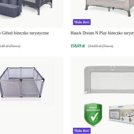
Mała ilość
Gifted łóżeczko turystyczne
Hauck Dream N Play łóżeczko turyst
158,69 zł
,40 zł (Nowa)
214,60 zł (Nowa)
Mała ilość