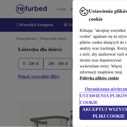
O nas
Pomoc
Ustawienia plikó
cookie
Wszystkie kategorie
🎒 Back to school
Smartfony
Lapt
Klikając "akceptuj wszystkie 
cookie" zgadzam się na używ
Strona główna
Niemowlęta i dzieci
plików cookie służących do 
analizy oraz trackingu. Korz
Łóżeczka dla dzieci:
z nich, aby analizować ruch 
stronie oraz dopasowywać
0 - 200 zł
200 - 300 zł
300 - 400 zł
400+ zł
wyświetlane treści. Więcej
informacji znajdziesz tutaj:
Pokaż wszystkie filtry
Polityka plików cookie
Ograniczona użyteczn
USTAWIENIA PLIKÓ
COOKIE
AKCEPTUJ WSZYST
PLIKI COOKIE