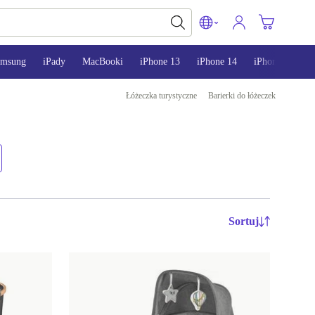
amsung
iPady
MacBooki
iPhone 13
iPhone 14
iPhone 15
Łóżeczka turystyczne
Barierki do łóżeczek
Sortuj