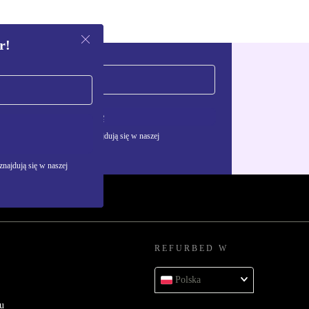
r!
Zarejestruj się
żywania danych osobowych znajdują się w naszej
najdują się w naszej
REFURBED W
Polska
u