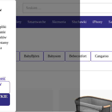
w
opy
Tablety
Smartwatche
Akcesoria
Słuchawki
iPhony
S
pliki
anie
celów
ystamy
na
Aerosleep
BabyBjörn
Babysom
Bebeconfort
Cangaroo
ość
W
KIE