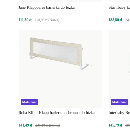
Jane Klappbares barierka do łóżka
Star Ibaby k
111,39 zł
188,80 zł
128,98 zł (Nowa)
249
Mała ilość
Mała ilość
Roba Klipp-Klapp barierka ochronna do łóżka
Interbaby Be
141,49 zł
145,79 zł
236,10 zł (Nowa)
193