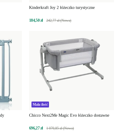
Kinderkraft Joy 2 łóżeczko turystyczne
184,50 zł
242,77 zł (Nowa)
Mała ilość
ody
Chicco Next2Me Magic Evo łóżeczko dostawne
696,27 zł
1 070,85 zł (Nowa)