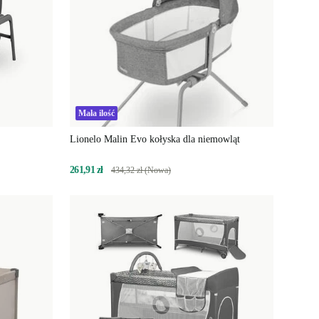
Mała ilość
Lionelo Malin Evo kołyska dla niemowląt
261,91 zł
434,32 zł (Nowa)