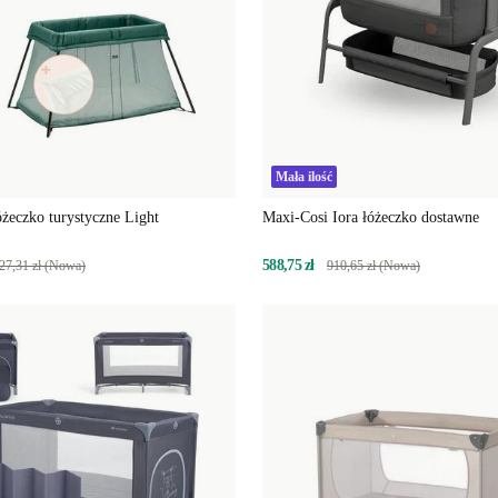
Mała ilość
żeczko turystyczne Light
Maxi-Cosi Iora łóżeczko dostawne
588,75 zł
27,31 zł (Nowa)
910,65 zł (Nowa)