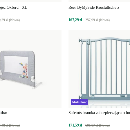
ojec Oxford | XL
Reer ByMySide Rausfallschutz
167,29 zł
,39 zł (Nowa)
257,99 zł (Nowa)
Mała ilość
ttbar
Safetots bramka zabezpieczająca sch
171,59 zł
,48 zł (Nowa)
601,87 zł (Nowa)