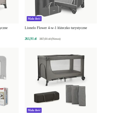
Mała ilość
yczne
Lionelo Flower 4-w-1 łóżeczko turystyczne
261,91 zł
387,01 zł (Nowa)
Mała ilość