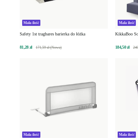
Mała ilość
Mała ilość
Safety 1st tragbares barierka do łóżka
KikkaBoo So 
81,28 zł
184,50 zł
171,59 zł (Nowa)
240
Mała ilość
Mała ilość