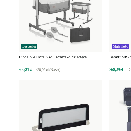
Bestseller
Mała ilość
Lionelo Aurora 3 w 1 łóżeczko dziecięce
BabyBjörn łó
309,21 zł
868,29 zł
430,02 zł (Nowa)
1 2