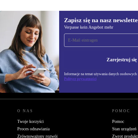
Zapisz się na nasz newslette
Verpasse kein Angebot mehr
Zapisz się na nasz
newsletter!
Nie przegap żadnej oferty.
Zarejestruj się
Informacje na temat u
Polityce prywatności
Informacje na temat używania danych osobowych z
Polityce prywatności
REFURBED POLSKA - RETHINK NEW.
O NAS
POMOC
Twoje korzyści
Pomoc
Proces odnawiania
Stan urządzeń
Zrównoważony rozwój
Zwrot produkt