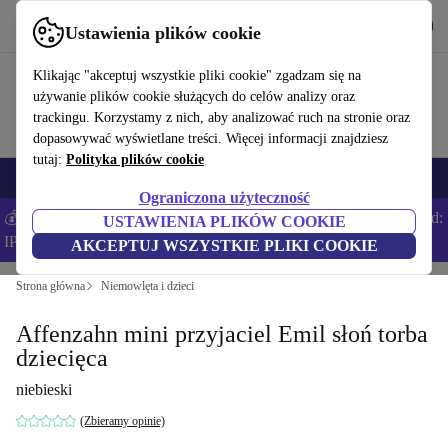
Pobierz aplikację
Pobierz
Ustawienia plików cookie
Korzystaj z refurbed szybko i łatwo
Klikając "akceptuj wszystkie pliki cookie" zgadzam się na
używanie plików cookie służących do celów analizy oraz
trackingu. Korzystamy z nich, aby analizować ruch na stronie oraz
dopasowywać wyświetlane treści. Więcej informacji znajdziesz
tutaj:
Polityka plików cookie
Smartfony
Laptopy
Tablety
Smartwatche
Akcesoria
Słuchawki
Ograniczona użyteczność
💰Zaoszczędź DODATKOWE 5% na wszystkich iPhone’ach – Kod:
USTAWIENIA PLIKÓW COOKIE
IPHONEDEAL –
Regulamin
AKCEPTUJ WSZYSTKIE PLIKI COOKIE
Strona główna
Niemowlęta i dzieci
Affenzahn mini przyjaciel Emil słoń torba
dziecięca
niebieski
(Zbieramy opinie)