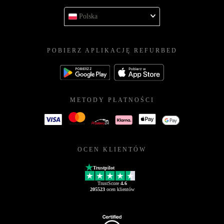
Polska
POBIERZ APLIKACJĘ REFURBED
METODY PŁATNOŚCI
OCEN KLIENTÓW
Trustpilot
TrustScore
4.6
205523
ocen klientów