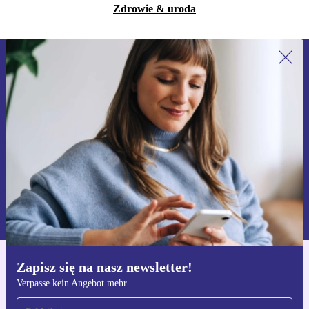
Zdrowie & uroda
Zapisz się na nasz newsletter!
Nie przegap żadnej oferty.
Zarejestruj się
Informacje na temat używania danych osobowych znajdują się w
naszej
Polityce prywatności
Zapisz się na nasz newsletter!
Pobierz aplikację refurbed
Verpasse kein Angebot mehr
Dla iOS i Android