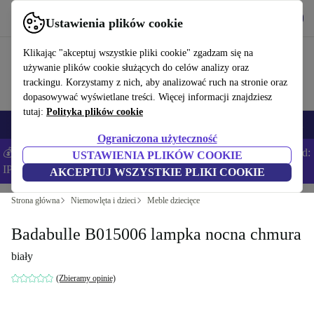
Pobierz aplikację
Pobierz
Ustawienia plików cookie
Korzystaj z refurbed szybko i łatwo
Klikając "akceptuj wszystkie pliki cookie" zgadzam się na
używanie plików cookie służących do celów analizy oraz
trackingu. Korzystamy z nich, aby analizować ruch na stronie oraz
dopasowywać wyświetlane treści. Więcej informacji znajdziesz
tutaj:
Polityka plików cookie
Smartfony
Laptopy
Tablety
Smartwatche
Akcesoria
Słuchawki
Ograniczona użyteczność
💰Zaoszczędź DODATKOWE 5% na wszystkich iPhone’ach – Kod:
USTAWIENIA PLIKÓW COOKIE
IPHONEDEAL –
Regulamin
AKCEPTUJ WSZYSTKIE PLIKI COOKIE
Strona główna
Niemowlęta i dzieci
Meble dziecięce
Badabulle B015006 lampka nocna chmura
biały
(Zbieramy opinie)