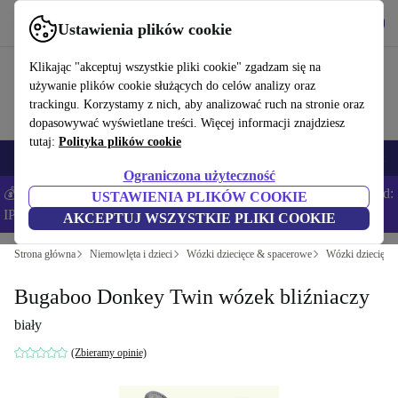
Pobierz aplikację
Pobierz
Ustawienia plików cookie
Korzystaj z refurbed szybko i łatwo
Klikając "akceptuj wszystkie pliki cookie" zgadzam się na
używanie plików cookie służących do celów analizy oraz
trackingu. Korzystamy z nich, aby analizować ruch na stronie oraz
dopasowywać wyświetlane treści. Więcej informacji znajdziesz
tutaj:
Polityka plików cookie
Smartfony
Laptopy
Tablety
Smartwatche
Akcesoria
Słuchawki
Ograniczona użyteczność
💰Zaoszczędź DODATKOWE 5% na wszystkich iPhone’ach – Kod:
USTAWIENIA PLIKÓW COOKIE
IPHONEDEAL –
Regulamin
AKCEPTUJ WSZYSTKIE PLIKI COOKIE
Strona główna
Niemowlęta i dzieci
Wózki dziecięce & spacerowe
Wózki dziecięce
Bugaboo Donkey Twin wózek bliźniaczy
biały
(Zbieramy opinie)