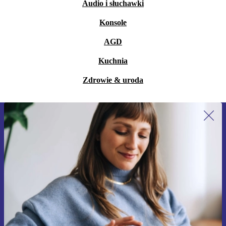
Audio i słuchawki
Konsole
AGD
Kuchnia
Zdrowie & uroda
Zapisz się na nasz newsletter!
Nie przegap żadnej oferty.
Zarejestruj się
Informacje na temat używania danych osobowych znajdują się w