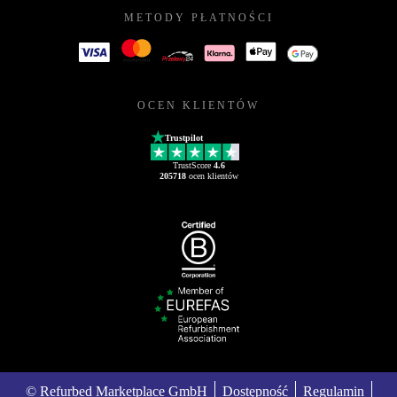
METODY PŁATNOŚCI
OCEN KLIENTÓW
Trustpilot
TrustScore
4.6
205718
ocen klientów
© Refurbed Marketplace GmbH
Dostępność
Regulamin