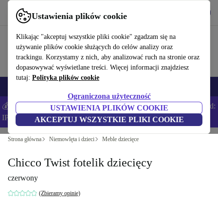
Pobierz aplikację
Pobierz
Ustawienia plików cookie
Korzystaj z refurbed szybko i łatwo
Klikając "akceptuj wszystkie pliki cookie" zgadzam się na
używanie plików cookie służących do celów analizy oraz
trackingu. Korzystamy z nich, aby analizować ruch na stronie oraz
dopasowywać wyświetlane treści. Więcej informacji znajdziesz
tutaj:
Polityka plików cookie
Smartfony
Laptopy
Tablety
Smartwatche
Akcesoria
Słuchawki
Ograniczona użyteczność
💰Zaoszczędź DODATKOWE 5% na wszystkich iPhone’ach – Kod:
USTAWIENIA PLIKÓW COOKIE
IPHONEDEAL –
Regulamin
AKCEPTUJ WSZYSTKIE PLIKI COOKIE
Strona główna
Niemowlęta i dzieci
Meble dziecięce
Chicco Twist fotelik dziecięcy
czerwony
(Zbieramy opinie)