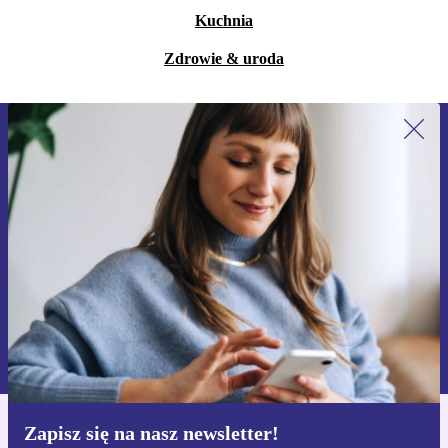
Kuchnia
Zdrowie & uroda
Zapisz się na nasz newsletter!
Nie przegap żadnej oferty.
Zarejestruj się
Informacje na temat używania danych osobowych znajdują się w
naszej
Polityce prywatności
Zapisz się na nasz newsletter!
Pobierz aplikację refurbed