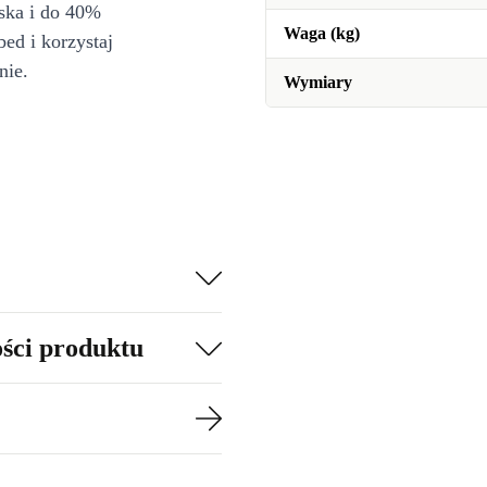
iska i do 40%
Waga (kg)
bed i korzystaj
nie.
Wymiary
ości produktu