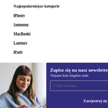
Najpopularniejsze kategorie
iPhony
Samsung
MacBooki
Laptopy
iPady
Zapisz się na nasz newslette
Verpasse kein Angebot mehr
Zapisz się na nasz
newsletter!
Nie przegap żadnej oferty.
Informacje na temat u
Polityce prywatności
Zarejestruj się