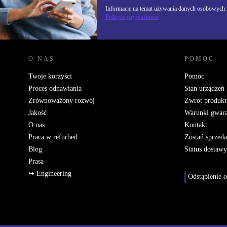
Informacje na temat używania danych osobowych z
Polityce prywatności
REFURBED POLSKA - RETHINK NEW.
O NAS
POMOC
Twoje korzyści
Pomoc
Proces odnawiania
Stan urządzeń
Zrównoważony rozwój
Zwrot produkt
Jakość
Warunki gwara
O nas
Kontakt
Praca w refurbed
Zostań sprzed
Blog
Status dostawy
Prasa
↪ Engineering
Odstąpienie