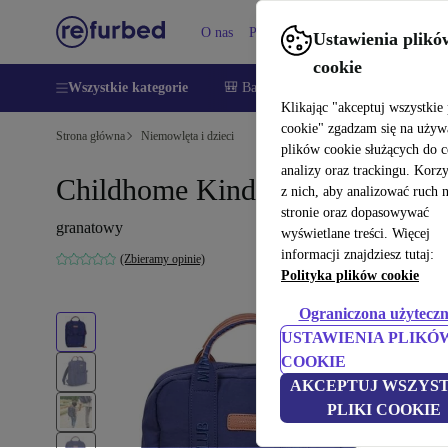
O nas
Pomoc
Ustawienia plikó
cookie
Wszystkie kategorie
🎒 Back to school
Smartfony
Lapt
Klikając "akceptuj wszystkie 
cookie" zgadzam się na używ
Strona główna
Niemowlęta i dzieci
plików cookie służących do 
analizy oraz trackingu. Korz
Childhome Kinderrucksack
z nich, aby analizować ruch 
stronie oraz dopasowywać
granatowy
wyświetlane treści. Więcej
informacji znajdziesz tutaj:
(Zbieramy opinie)
Polityka plików cookie
Ograniczona użyteczn
USTAWIENIA PLIKÓ
COOKIE
AKCEPTUJ WSZYST
PLIKI COOKIE