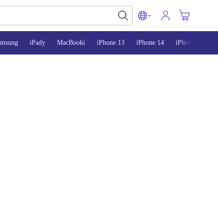
amsung
iPady
MacBooki
iPhone 13
iPhone 14
iPhone 15