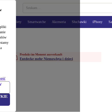
w
opy
Tablety
Smartwatche
Akcesoria
Słuchawki
iPhony
S
pliki
anie
celów
ystamy
na
Produkt im Moment ausverkauft
Entdecke mehr Niemowlęta i dzieci
ość
W
KIE