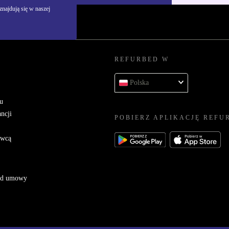
najdują się w naszej
REFURBED W
Polska
u
ncji
POBIERZ APLIKACJĘ REFU
awcą
 od umowy