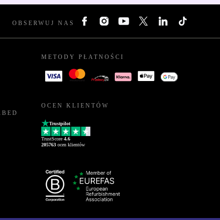
OBSERWUJ NAS
METODY PŁATNOŚCI
OCEN KLIENTÓW
RBED
Trustpilot
TrustScore
4.6
205763
ocen klientów