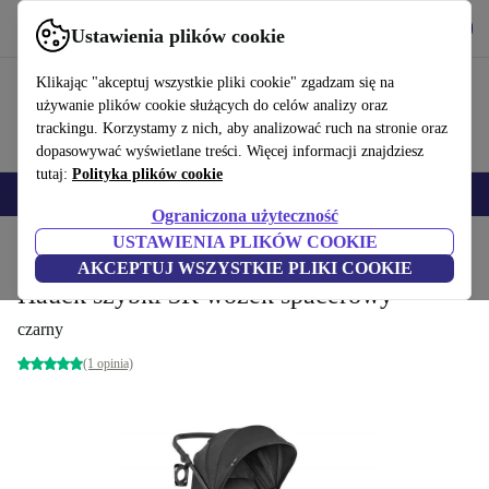
Pobierz aplikację
Pobierz
Ustawienia plików cookie
Korzystaj z refurbed szybko i łatwo
Klikając "akceptuj wszystkie pliki cookie" zgadzam się na
używanie plików cookie służących do celów analizy oraz
trackingu. Korzystamy z nich, aby analizować ruch na stronie oraz
dopasowywać wyświetlane treści. Więcej informacji znajdziesz
tutaj:
Polityka plików cookie
Smartfony
Laptopy
Tablety
Smartwatche
Akcesoria
Słuchawki
Ograniczona użyteczność
USTAWIENIA PLIKÓW COOKIE
Strona główna
Niemowlęta i dzieci
Wózki dziecięce & spacerowe
Wózki spacerow
AKCEPTUJ WSZYSTKIE PLIKI COOKIE
Hauck szybki 3R wózek spacerowy
czarny
(1 opinia)