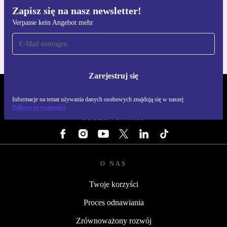
Zapisz się na nasz newsletter!
Pobierz aplikację refurbed
Verpasse kein Angebot mehr
Dla iOS i Android
Zarejestruj się
REFURBED POLSKA - RETHINK NEW.
Informacje na temat używania danych osobowych znajdują się w naszej
Polityce prywatności
OBSERWUJ NAS
O NAS
Twoje korzyści
Proces odnawiania
Zrównoważony rozwój