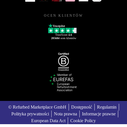
OCEN KLIENTÓW
Trustpilot
TrustScore
4.6
205684
ocen klientów
© Refurbed Marketplace GmbH
Dostępność
Regulamin
Polityka prywatności
Nota prawna
Informacje prawne
European Data Act
Cookie Policy