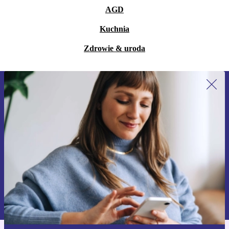
AGD
Kuchnia
Zdrowie & uroda
Zapisz się na nasz newsletter!
Nie przegap żadnej oferty.
Zarejestruj się
Informacje na temat używania danych osobowych znajdują się w
naszej
Polityce prywatności