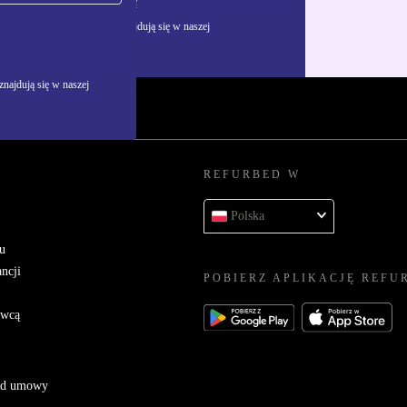
Zarejestruj się
żywania danych osobowych znajdują się w naszej
najdują się w naszej
REFURBED W
Polska
u
ncji
POBIERZ APLIKACJĘ REFU
awcą
 od umowy