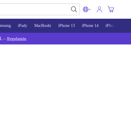
amsung
iPady
MacBooki
iPhone 13
iPhone 14
iPhone 15
L –
Regulamin