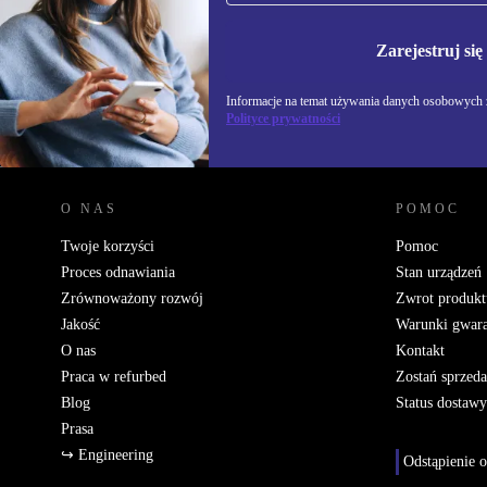
Nie przegap żadnej oferty.
Informacje na temat u
Polityce prywatności
Zarejestruj się
Informacje na temat używania danych osobowych z
Polityce prywatności
REFURBED POLSKA - RETHINK NEW.
O NAS
POMOC
Twoje korzyści
Pomoc
Proces odnawiania
Stan urządzeń
Zrównoważony rozwój
Zwrot produkt
Jakość
Warunki gwara
O nas
Kontakt
Praca w refurbed
Zostań sprzed
Blog
Status dostawy
Prasa
↪ Engineering
Odstąpienie