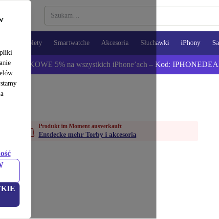
w
opy
Tablety
Smartwatche
Akcesoria
Słuchawki
iPhony
S
pliki
anie
ź DODATKOWE 5% na wszystkich iPhone’ach – Kod: IPHONEDEA
celów
ystamy
na
Produkt im Moment ausverkauft
Entdecke mehr Torby i akcesoria
ość
W
KIE