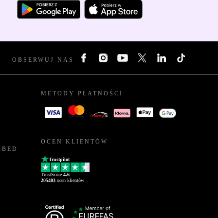
OBSERWUJ NAS
METODY PŁATNOŚCI
OCEN KLIENTÓW
RBED
Trustpilot
TrustScore
4.6
205403
ocen klientów