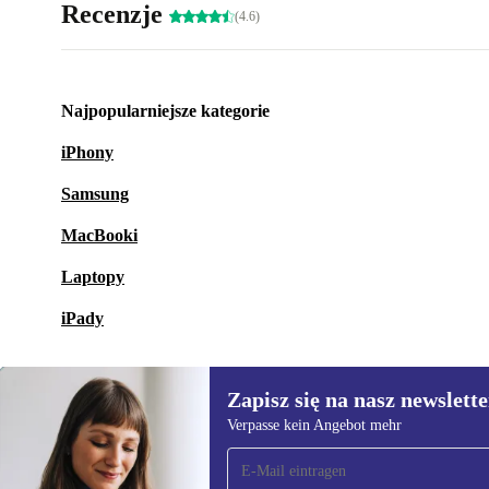
Recenzje
(4.6)
Najpopularniejsze kategorie
iPhony
Samsung
MacBooki
Laptopy
iPady
Zapisz się na nasz newslette
Verpasse kein Angebot mehr
Zapisz się na nasz
newsletter!