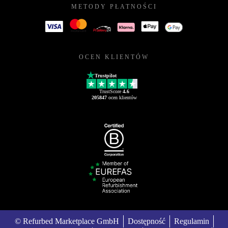
METODY PŁATNOŚCI
OCEN KLIENTÓW
Trustpilot
TrustScore
4.6
205847
ocen klientów
© Refurbed Marketplace GmbH
Dostępność
Regulamin