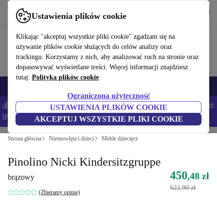
Pobierz aplikację
Pobierz
Ustawienia plików cookie
Korzystaj z refurbed szybko i łatwo
Klikając "akceptuj wszystkie pliki cookie" zgadzam się na
używanie plików cookie służących do celów analizy oraz
trackingu. Korzystamy z nich, aby analizować ruch na stronie oraz
dopasowywać wyświetlane treści. Więcej informacji znajdziesz
tutaj:
Polityka plików cookie
Smartfony
Laptopy
Tablety
Smartwatche
Akcesoria
Słuchawki
Ograniczona użyteczność
💰Zaoszczędź DODATKOWE 5% na wszystkich iPhone’ach – Kod:
USTAWIENIA PLIKÓW COOKIE
IPHONEDEAL –
Regulamin
AKCEPTUJ WSZYSTKIE PLIKI COOKIE
Strona główna
Niemowlęta i dzieci
Meble dziecięce
Pinolino Nicki Kindersitzgruppe
450
,48 zł
brązowy
622,90 zł
(Zbieramy opinie)