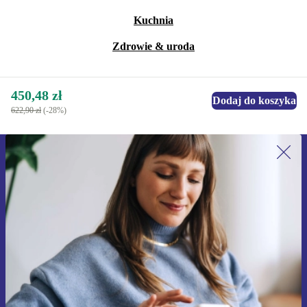
Kuchnia
Zdrowie & uroda
450,48 zł
Dodaj do koszyka
622,90 zł
(-28%)
Zapisz się na nasz newsletter!
Nie przegap żadnej oferty.
Zarejestruj się
Informacje na temat używania danych osobowych znajdują się w
naszej
Polityce prywatności