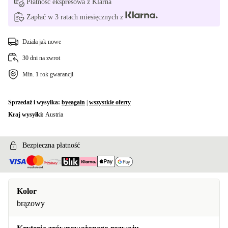
Płatność ekspresowa z Klarna
Zapłać w 3 ratach miesięcznych z
Działa jak nowe
30 dni na zwrot
Min. 1 rok gwarancji
Sprzedaż i wysyłka:
byeagain
|
wszystkie oferty
Kraj wysyłki:
Austria
Bezpieczna płatność
Kolor
brązowy