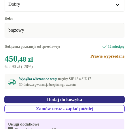
Dobry
Dobry
Kolor
brązowy
Doskonały
+47,24 zł
Dołączona gwarancja od sprzedawcy:
12 miesięcy
450
Prawie wyprzedane
,48 zł
622,90 zł
(-28%)
Wysyłka wliczona w cenę:
między
SIE 13 a
SIE 17
30-dniowa gwarancja bezpłatnego zwrotu
Dodaj do koszyka
Zamów teraz - zapłać później
Usługi dodatkowe