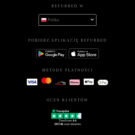
REFURBED W
Polska
POBIERZ APLIKACJĘ REFURBED
METODY PŁATNOŚCI
OCEN KLIENTÓW
Trustpilot
TrustScore
4.6
205746
ocen klientów