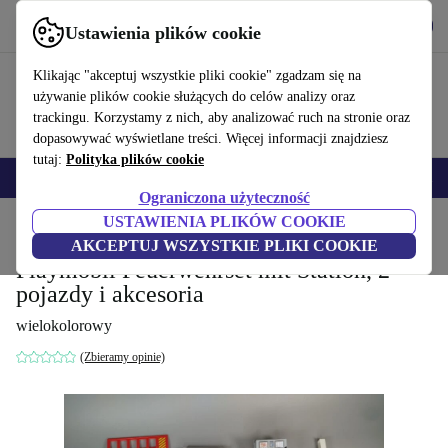
Pobierz aplikację
Pobierz
Ustawienia plików cookie
Korzystaj z refurbed szybko i łatwo
Klikając "akceptuj wszystkie pliki cookie" zgadzam się na
używanie plików cookie służących do celów analizy oraz
trackingu. Korzystamy z nich, aby analizować ruch na stronie oraz
dopasowywać wyświetlane treści. Więcej informacji znajdziesz
tutaj:
Polityka plików cookie
Smartfony
Laptopy
Tablety
Smartwatche
Akcesoria
Słuchawki
Ograniczona użyteczność
USTAWIENIA PLIKÓW COOKIE
Strona główna
Niemowlęta i dzieci
Zabawki
AKCEPTUJ WSZYSTKIE PLIKI COOKIE
Playmobil Feuerwehrset mit Station, 2
pojazdy i akcesoria
wielokolorowy
(Zbieramy opinie)