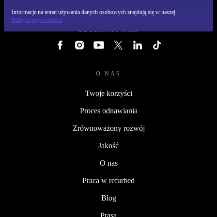
REFURBED POLSKA - RETHINK NEW.
Informacje na temat używania danych osobowych znajdują się w naszej
Polityce prywatności
OBSERWUJ NAS
O NAS
Twoje korzyści
Proces odnawiania
Zrównoważony rozwój
Jakość
O nas
Praca w refurbed
Blog
Prasa