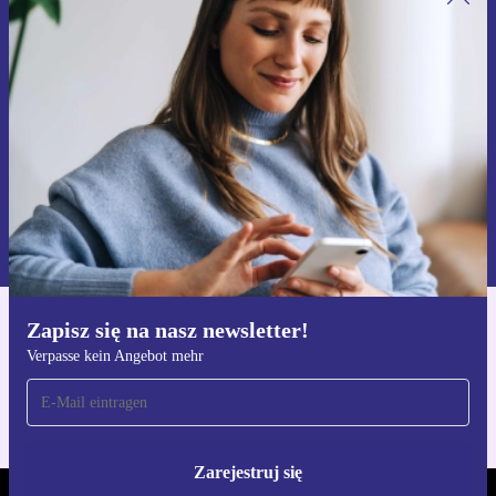
Zapisz się na nasz newsletter!
Nie przegap żadnej oferty.
Zarejestruj się
Informacje na temat używania danych osobowych znajdują się w
naszej
Polityce prywatności
Zapisz się na nasz newsletter!
Pobierz aplikację refurbed
Verpasse kein Angebot mehr
Dla iOS i Android
Zarejestruj się