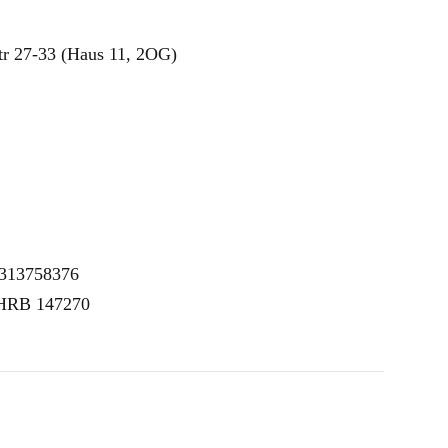
tr 27-33 (Haus 11, 2OG)
E313758376
 HRB 147270