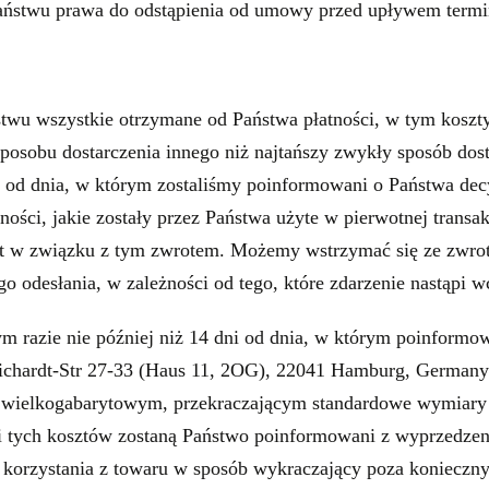
Państwu prawa do odstąpienia od umowy przed upływem termi
u wszystkie otrzymane od Państwa płatności, w tym koszty
osobu dostarczenia innego niż najtańszy zwykły sposób dost
i od dnia, w którym zostaliśmy poinformowani o Państwa dec
ści, jakie zostały przez Państwa użyte w pierwotnej transak
 w związku z tym zwrotem. Możemy wstrzymać się ze zwrote
 odesłania, w zależności od tego, które zdarzenie nastąpi wc
m razie nie później niż 14 dni od dnia, w którym poinformow
ichardt-Str 27-33 (Haus 11, 2OG), 22041 Hamburg, Germany
em wielkogabarytowym, przekraczającym standardowe wymiary
ci tych kosztów zostaną Państwo poinformowani z wyprzedze
 korzystania z towaru w sposób wykraczający poza konieczny 