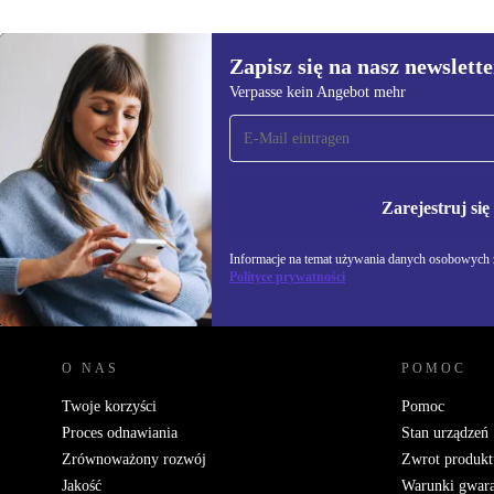
Zapisz się na nasz newslette
Verpasse kein Angebot mehr
Zapisz się na nasz
newsletter!
Nie przegap żadnej oferty.
Informacje na temat u
Zarejestruj się
Polityce prywatności
Informacje na temat używania danych osobowych z
Polityce prywatności
REFURBED POLSKA - RETHINK NEW.
O NAS
POMOC
Twoje korzyści
Pomoc
Proces odnawiania
Stan urządzeń
Zrównoważony rozwój
Zwrot produkt
Jakość
Warunki gwara