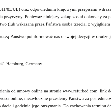
11/83/UE) oraz odpowiednimi krajowymi przepisami wdraża
a przyczyny. Ponieważ niniejszy zakup został dokonany za po
two (lub wskazana przez Państwa osoba trzecia, z wyjątkiem 
uszą Państwo poinformować nas o swojej decyzji w drodze j
2041 Hamburg, Germany
ienia od umowy online na stronie www.refurbed.com; link d
iwości online, niezwłocznie prześlemy Państwu za pośrednict
z o dacie i godzinie jego otrzymania. Do zachowania terminu