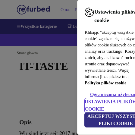
O nas
Pomoc
Ustawienia plikó
cookie
Wszystkie kategorie
🎒 Back to school
Smartfony
Lapt
Klikając "akceptuj wszystkie 
cookie" zgadzam się na używ
💰Zaoszczęd
plików cookie służących do 
analizy oraz trackingu. Korz
Strona główna
z nich, aby analizować ruch 
IT-TASTE
stronie oraz dopasowywać
wyświetlane treści. Więcej
informacji znajdziesz tutaj:
Polityka plików cookie
Ograniczona użyteczn
USTAWIENIA PLIKÓ
COOKIE
AKCEPTUJ WSZYST
Opis
PLIKI COOKIE
Wir sind jetzt seit 2017 auf dem Markt, seit dem er