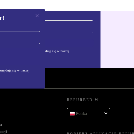
r!
Zarejestruj się
żywania danych osobowych znajdują się w naszej
najdują się w naszej
REFURBED W
Polska
u
ncji
POBIERZ APLIKACJĘ REFU