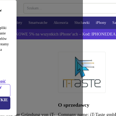
w
opy
Tablety
Smartwatche
Akcesoria
Słuchawki
iPhony
S
pliki
anie
ź DODATKOWE 5% na wszystkich iPhone’ach – Kod: IPHONEDEA
celów
ystamy
na
ość
W
KIE
O sprzedawcy
sten Tag der Gründung von iT-
Company name: iT-Taste gmb