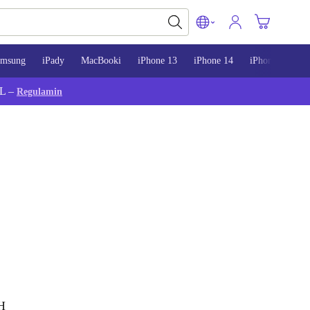
amsung
iPady
MacBooki
iPhone 13
iPhone 14
iPhone 15
L –
Regulamin
H