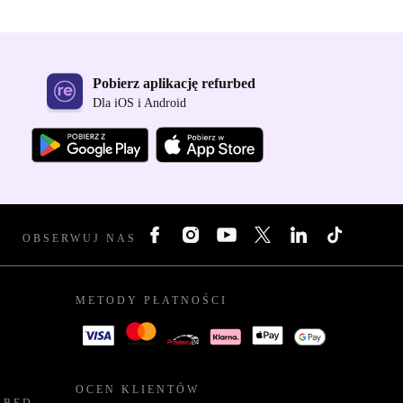
Pobierz aplikację refurbed
Dla iOS i Android
OBSERWUJ NAS
METODY PŁATNOŚCI
OCEN KLIENTÓW
RBED