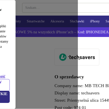
w
opy
Tablety
Smartwatche
Akcesoria
Słuchawki
iPhony
S
pliki
anie
ź DODATKOWE 5% na wszystkich iPhone’ach – Kod: IPHONEDEA
celów
ystamy
na
O sprzedawcy
ość
W
Company name: MB TECH BB 
Display name: techsavers
KIE
Street: Priemyselná ulica 1544
Post code: 974 01