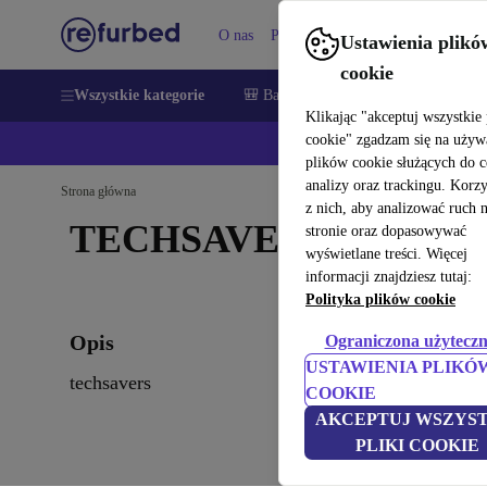
O nas
Pomoc
Ustawienia plikó
cookie
Wszystkie kategorie
🎒 Back to school
Smartfony
Lapt
Klikając "akceptuj wszystkie 
cookie" zgadzam się na używ
💰Zaoszczęd
plików cookie służących do 
analizy oraz trackingu. Korz
Strona główna
z nich, aby analizować ruch 
TECHSAVERS
stronie oraz dopasowywać
wyświetlane treści. Więcej
informacji znajdziesz tutaj:
Polityka plików cookie
Opis
Ograniczona użyteczn
USTAWIENIA PLIKÓ
techsavers
COOKIE
AKCEPTUJ WSZYST
PLIKI COOKIE