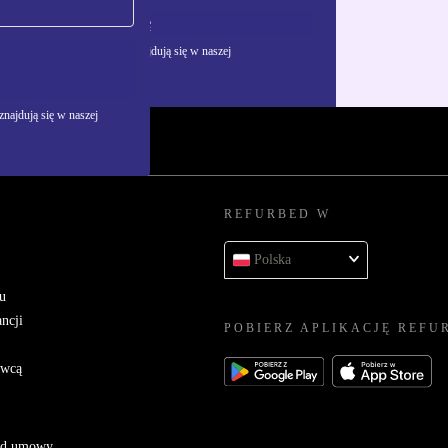
Zarejestruj się
żywania danych osobowych znajdują się w naszej
najdują się w naszej
REFURBED W
Polska
u
ncji
POBIERZ APLIKACJĘ REFU
awcą
 od umowy