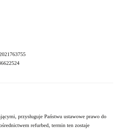
K2021763755
 36622524
jącymi, przysługuje Państwu ustawowe prawo do
średnictwem refurbed, termin ten zostaje