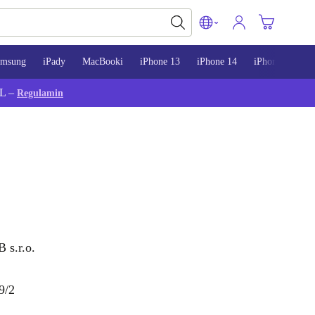
amsung
iPady
MacBooki
iPhone 13
iPhone 14
iPhone 15
L –
Regulamin
s.r.o.
9/2