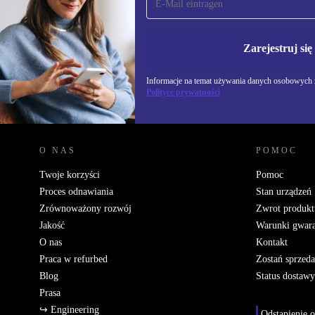
newsletter!
Nie przegap żadnej oferty.
Informacje na temat u
Zarejestruj się
Polityce prywatności
Informacje na temat używania danych osobowych z
Polityce prywatności
REFURBED POLSKA - RETHINK NEW.
O NAS
POMOC
Twoje korzyści
Pomoc
Proces odnawiania
Stan urządzeń
Zrównoważony rozwój
Zwrot produkt
Jakość
Warunki gwara
O nas
Kontakt
Praca w refurbed
Zostań sprzed
Blog
Status dostawy
Prasa
↪ Engineering
Odstąpienie