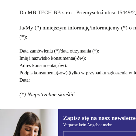
Do MB TECH BB s.r.o., Priemyselná ulica 15449/2
Ja/My (*) niniejszym informuję/informujemy (*) o
(*):
Data zamówienia (*)/data otrzymania (*):
Imię i nazwisko konsumenta(-ów):
Adres konsumenta(-ów):
Podpis konsumenta(-ów) (tylko w przypadku zgłoszenia w f
Data:
(*) Niepotrzebne skreślić
Zapisz się na nasz newslette
Verpasse kein Angebot mehr
Zapisz się na nasz