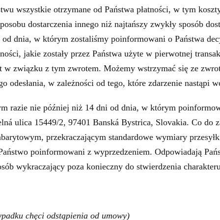
u wszystkie otrzymane od Państwa płatności, w tym koszty
osobu dostarczenia innego niż najtańszy zwykły sposób dost
i od dnia, w którym zostaliśmy poinformowani o Państwa dec
ści, jakie zostały przez Państwa użyte w pierwotnej transak
 w związku z tym zwrotem. Możemy wstrzymać się ze zwrote
 odesłania, w zależności od tego, które zdarzenie nastąpi wc
m razie nie później niż 14 dni od dnia, w którym poinformow
lná ulica 15449/2, 97401 Banská Bystrica, Slovakia. Co do 
gabarytowym, przekraczającym standardowe wymiary przesyłk
 Państwo poinformowani z wyprzedzeniem. Odpowiadają Państ
osób wykraczający poza konieczny do stwierdzenia charakteru
rzypadku chęci odstąpienia od umowy)