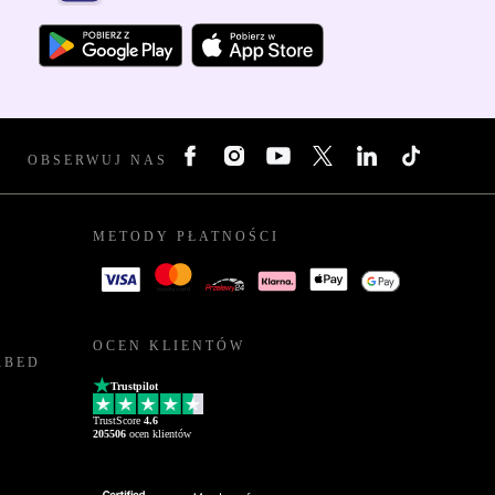
OBSERWUJ NAS
METODY PŁATNOŚCI
OCEN KLIENTÓW
RBED
Trustpilot
TrustScore
4.6
205506
ocen klientów