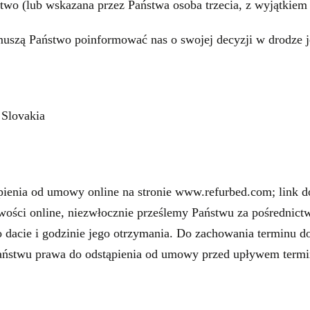
two (lub wskazana przez Państwa osoba trzecia, z wyjątkiem 
uszą Państwo poinformować nas o swojej decyzji w drodze j
 Slovakia
ienia od umowy online na stronie www.refurbed.com; link d
iwości online, niezwłocznie prześlemy Państwu za pośrednict
z o dacie i godzinie jego otrzymania. Do zachowania terminu
Państwu prawa do odstąpienia od umowy przed upływem termi