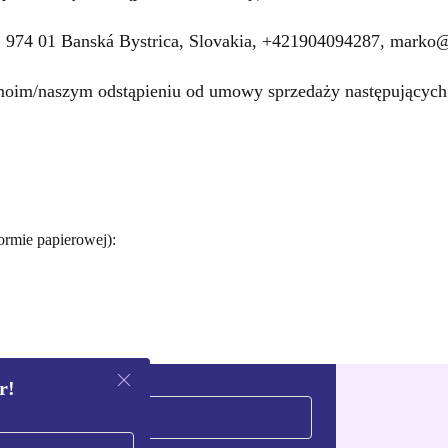
, 974 01 Banská Bystrica, Slovakia, +421904094287, marko
 moim/naszym odstąpieniu od umowy sprzedaży następujących
ormie papierowej):
r!