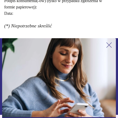
Podpis konsumenta(-ów) (tylko w przypadku zgłoszenia w
formie papierowej):
Data:
(*) Niepotrzebne skreślić
Zapisz się na nasz newsletter!
Nie przegap żadnej oferty.
Zarejestruj się
Informacje na temat używania danych osobowych znajdują się w
naszej
Polityce prywatności