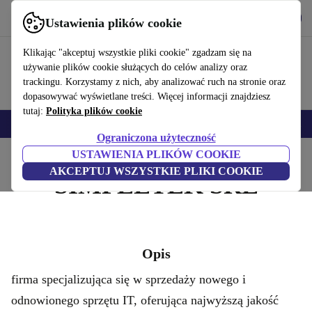
Pobierz aplikację
Pobierz
Ustawienia plików cookie
Korzystaj z refurbed szybko i łatwo
Klikając "akceptuj wszystkie pliki cookie" zgadzam się na
używanie plików cookie służących do celów analizy oraz
trackingu. Korzystamy z nich, aby analizować ruch na stronie oraz
dopasowywać wyświetlane treści. Więcej informacji znajdziesz
tutaj:
Polityka plików cookie
Smartfony
Laptopy
Tablety
Smartwatche
Akcesoria
Słuchawki
Ograniczona użyteczność
USTAWIENIA PLIKÓW COOKIE
Strona główna
AKCEPTUJ WSZYSTKIE PLIKI COOKIE
SIMPLETEK SRL
Opis
firma specjalizująca się w sprzedaży nowego i
odnowionego sprzętu IT, oferująca najwyższą jakość