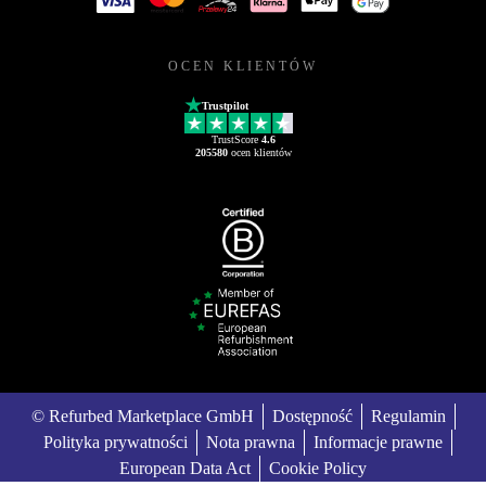
OCEN KLIENTÓW
Trustpilot
TrustScore
4.6
205580
ocen klientów
© Refurbed Marketplace GmbH
Dostępność
Regulamin
Polityka prywatności
Nota prawna
Informacje prawne
European Data Act
Cookie Policy