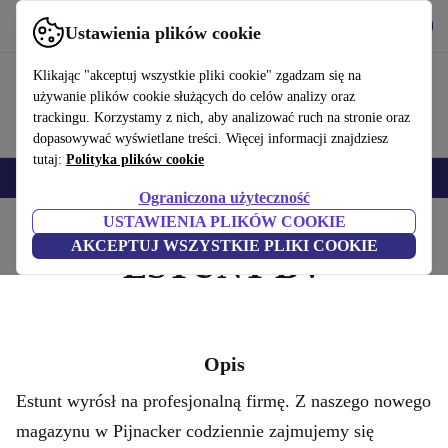
Pobierz aplikację
Pobierz
Ustawienia plików cookie
Korzystaj z refurbed szybko i łatwo
Klikając "akceptuj wszystkie pliki cookie" zgadzam się na
używanie plików cookie służących do celów analizy oraz
trackingu. Korzystamy z nich, aby analizować ruch na stronie oraz
dopasowywać wyświetlane treści. Więcej informacji znajdziesz
tutaj:
Polityka plików cookie
Smartfony
Laptopy
Tablety
Smartwatche
Akcesoria
Słuchawki
Ograniczona użyteczność
USTAWIENIA PLIKÓW COOKIE
Strona główna
AKCEPTUJ WSZYSTKIE PLIKI COOKIE
ESTUNT BV
Opis
Estunt wyrósł na profesjonalną firmę. Z naszego nowego
magazynu w Pijnacker codziennie zajmujemy się