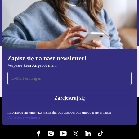
Zarejestruj się
Informacje na temat używania danych osobowych znajdują się w
naszej
Polityce prywatności
Zapisz się na nasz newsletter!
Pobierz aplikację refurbed
Verpasse kein Angebot mehr
Dla iOS i Android
Zarejestruj się
REFURBED POLSKA - RETHINK NEW.
Informacje na temat używania danych osobowych znajdują się w naszej
Polityce prywatności
OBSERWUJ NAS