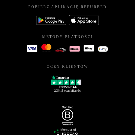
POBIERZ APLIKACJĘ REFURBED
METODY PŁATNOŚCI
OCEN KLIENTÓW
Trustpilot
TrustScore
4.6
205415
ocen klientów