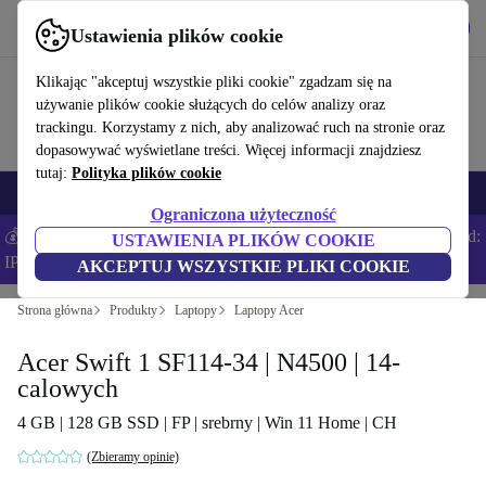
Pobierz aplikację
Pobierz
Ustawienia plików cookie
Korzystaj z refurbed szybko i łatwo
Klikając "akceptuj wszystkie pliki cookie" zgadzam się na
używanie plików cookie służących do celów analizy oraz
trackingu. Korzystamy z nich, aby analizować ruch na stronie oraz
dopasowywać wyświetlane treści. Więcej informacji znajdziesz
tutaj:
Polityka plików cookie
Smartfony
Laptopy
Tablety
Smartwatche
Akcesoria
Słuchawki
Ograniczona użyteczność
💰Zaoszczędź DODATKOWE 5% na wszystkich iPhone’ach – Kod:
USTAWIENIA PLIKÓW COOKIE
IPHONEDEAL –
Regulamin
AKCEPTUJ WSZYSTKIE PLIKI COOKIE
Strona główna
Produkty
Laptopy
Laptopy Acer
Acer Swift 1 SF114-34 | N4500 | 14-
calowych
4 GB | 128 GB SSD | FP | srebrny | Win 11 Home | CH
(Zbieramy opinie)