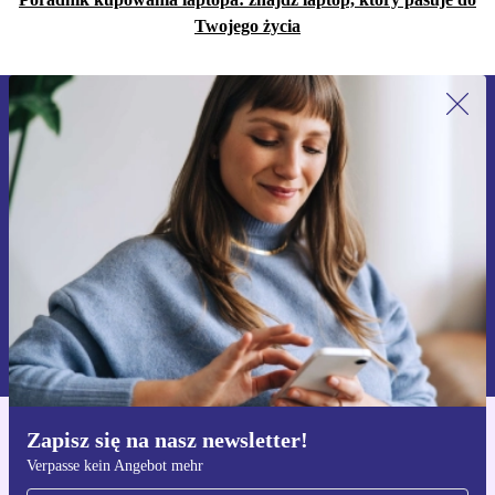
Twojego życia
Zapisz się na nasz newsletter!
Nie przegap żadnej oferty.
Zarejestruj się
Informacje na temat używania danych osobowych znajdują się w
naszej
Polityce prywatności
Zapisz się na nasz newsletter!
Pobierz aplikację refurbed
Verpasse kein Angebot mehr
Dla iOS i Android