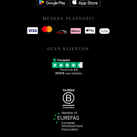
METODY PŁATNOŚCI
OCEN KLIENTÓW
Trustpilot
TrustScore
4.6
205978
ocen klientów