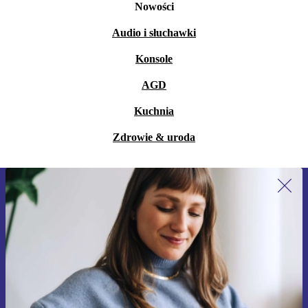
Nowości
Audio i słuchawki
Konsole
AGD
Kuchnia
Zdrowie & uroda
Zapisz się na nasz newsletter!
Nie przegap żadnej oferty.