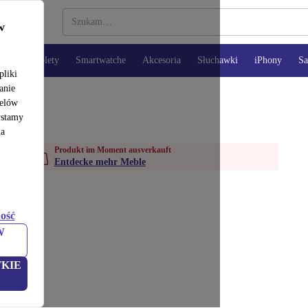
w
opy
Tablety
Smartwatche
Akcesoria
Słuchawki
iPhony
S
pliki
anie
celów
ystamy
na
Produkt im Moment ausverkauft
Entdecke mehr Meble
ość
W
KIE