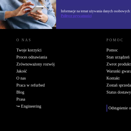
Informacje na temat używania danych osobowych z
Polityce prywatności
REFURBED POLSKA - RETHINK NEW.
O NAS
POMOC
Twoje korzyści
Pomoc
Proces odnawiania
Stan urządzeń
Zrównoważony rozwój
Zwrot produkt
Jakość
Warunki gwara
O nas
Kontakt
Praca w refurbed
Zostań sprzed
Blog
Status dostawy
Prasa
↪ Engineering
Odstąpienie