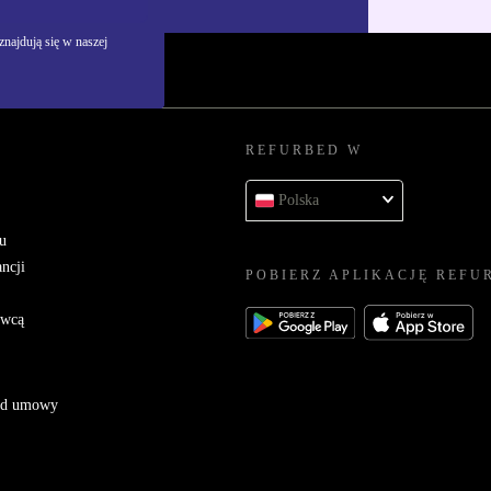
najdują się w naszej
REFURBED W
Polska
u
ncji
POBIERZ APLIKACJĘ REFU
awcą
 od umowy