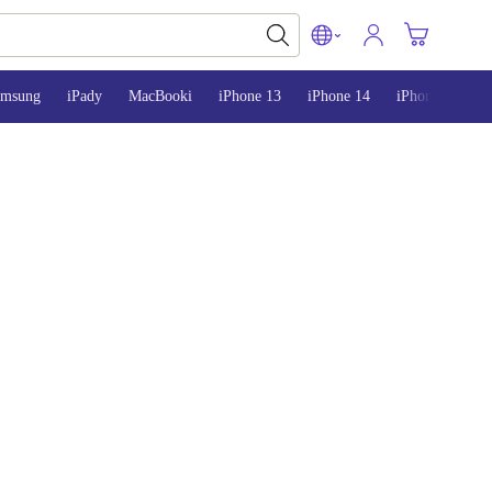
amsung
iPady
MacBooki
iPhone 13
iPhone 14
iPhone 15