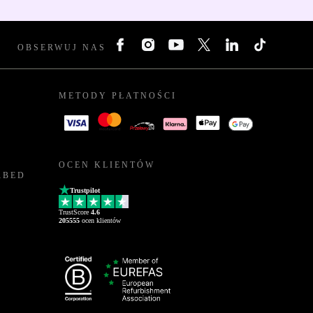
OBSERWUJ NAS
METODY PŁATNOŚCI
OCEN KLIENTÓW
RBED
Trustpilot
TrustScore
4.6
205555
ocen klientów