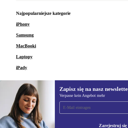
Najpopularniejsze kategorie
iPhony
Samsung
MacBooki
Laptopy
iPady
Zapisz się na nasz newslette
Verpasse kein Angebot mehr
Zapisz się na nasz
newsletter!
Nie przegap żadnej oferty.
Informacje na temat u
Polityce prywatności
Zarejestruj się