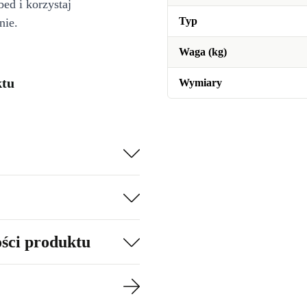
bed i korzystaj
Typ
nie.
Waga (kg)
ktu
Wymiary
ości produktu