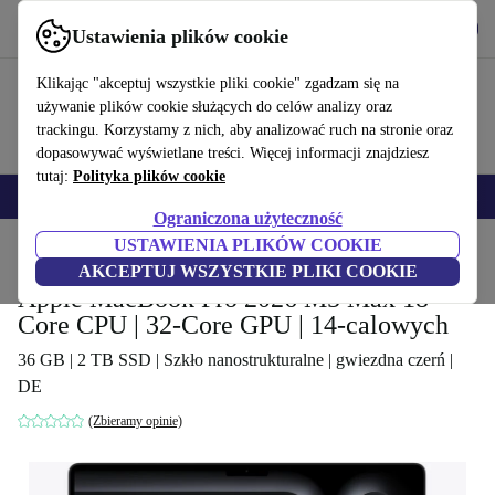
Pobierz aplikację
Pobierz
Ustawienia plików cookie
Korzystaj z refurbed szybko i łatwo
Klikając "akceptuj wszystkie pliki cookie" zgadzam się na
używanie plików cookie służących do celów analizy oraz
trackingu. Korzystamy z nich, aby analizować ruch na stronie oraz
dopasowywać wyświetlane treści. Więcej informacji znajdziesz
tutaj:
Polityka plików cookie
Smartfony
Laptopy
Tablety
Smartwatche
Akcesoria
Słuchawki
Ograniczona użyteczność
USTAWIENIA PLIKÓW COOKIE
Strona główna
Produkty
Laptopy
Laptopy Apple MacBook
AKCEPTUJ WSZYSTKIE PLIKI COOKIE
Apple MacBook Pro 2026 M5 Max 18-
Core CPU | 32-Core GPU | 14-calowych
36 GB | 2 TB SSD | Szkło nanostrukturalne | gwiezdna czerń |
DE
(Zbieramy opinie)