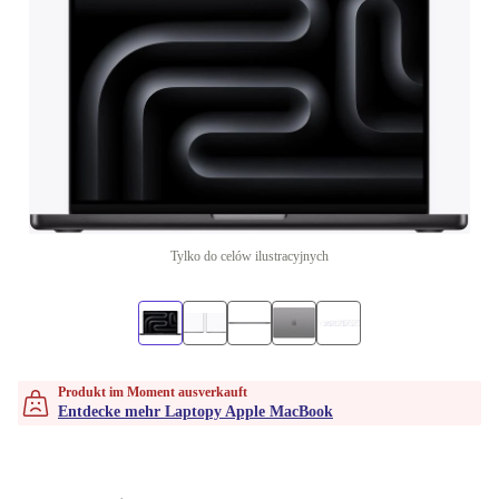
Tylko do celów ilustracyjnych
Produkt im Moment ausverkauft
Entdecke mehr Laptopy Apple MacBook