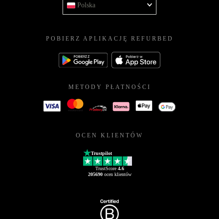
Polska
POBIERZ APLIKACJĘ REFURBED
METODY PŁATNOŚCI
OCEN KLIENTÓW
Trustpilot
TrustScore
4.6
205690
ocen klientów