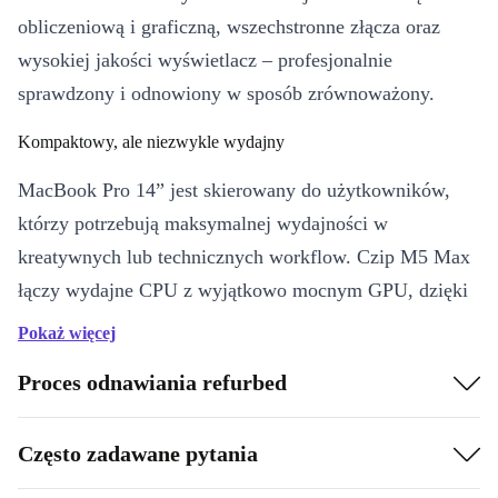
obliczeniową i graficzną, wszechstronne złącza oraz
wysokiej jakości wyświetlacz – profesjonalnie
sprawdzony i odnowiony w sposób zrównoważony.
Kompaktowy, ale niezwykle wydajny
MacBook Pro 14” jest skierowany do użytkowników,
którzy potrzebują maksymalnej wydajności w
kreatywnych lub technicznych workflow. Czip M5 Max
łączy wydajne CPU z wyjątkowo mocnym GPU, dzięki
czemu nadaje się do aplikacji intensywnie
Pokaż więcej
wykorzystujących grafikę, złożonych projektów i
Proces odnawiania refurbed
rozbudowanego multitaskingu.
Najważniejsze cechy w skrócie
Często zadawane pytania
Czip M5 Max z 18‑rdzeniowym CPU i