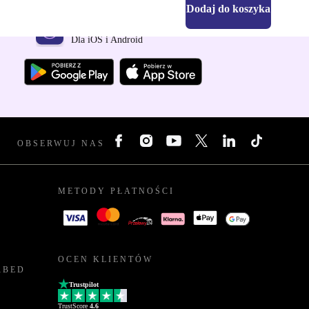
Dodaj do koszyka
Pobierz aplikację refurbed
Dla iOS i Android
OBSERWUJ NAS
METODY PŁATNOŚCI
OCEN KLIENTÓW
RBED
Trustpilot
TrustScore
4.6