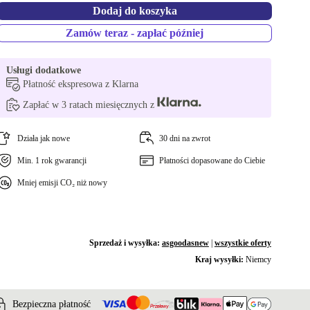
Dodaj do koszyka
Zamów teraz - zapłać później
Usługi dodatkowe
Płatność ekspresowa z Klarna
Zapłać w 3 ratach miesięcznych z
Działa jak nowe
30 dni na zwrot
Min. 1 rok gwarancji
Płatności dopasowane do Ciebie
Mniej emisji CO₂ niż nowy
Sprzedaż i wysyłka:
asgoodasnew
|
wszystkie oferty
Kraj wysyłki:
Niemcy
Bezpieczna płatność