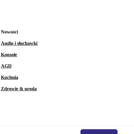
Nowości
Audio i słuchawki
Konsole
AGD
Kuchnia
Zdrowie & uroda