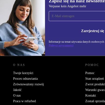
Zapisz się na nasz newslette
416,85 zł
683,73 zł
(-39%)
Verpasse kein Angebot mehr
Zapisz się na nasz
newsletter!
Nie przegap żadnej oferty.
Informacje na temat u
Zarejestruj się
Polityce prywatności
Informacje na temat używania danych osobowych z
Polityce prywatności
REFURBED POLSKA - RETHINK NEW.
O NAS
POMOC
Twoje korzyści
Pomoc
Proces odnawiania
Stan urządzeń
Zrównoważony rozwój
Zwrot produkt
Jakość
Warunki gwara
O nas
Kontakt
Praca w refurbed
Zostań sprzed