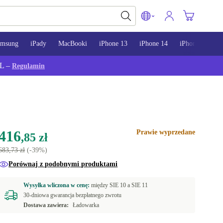
amsung
iPady
MacBooki
iPhone 13
iPhone 14
iPhone 15
L –
Regulamin
416
Prawie wyprzedane
,85 zł
683,73 zł
(-39%)
Porównaj z podobnymi produktami
Wysyłka wliczona w cenę:
między
SIE 10 a
SIE 11
30-dniowa gwarancja bezpłatnego zwrotu
Dostawa zawiera:
Ładowarka