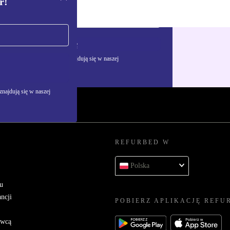
r!
Zarejestruj się
żywania danych osobowych znajdują się w naszej
najdują się w naszej
REFURBED W
Polska
u
ncji
POBIERZ APLIKACJĘ REFU
awcą