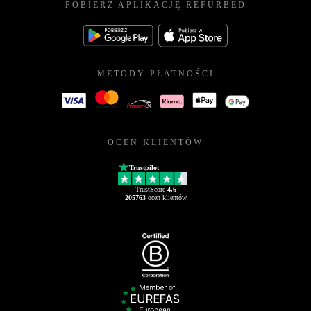
POBIERZ APLIKACJĘ REFURBED
METODY PŁATNOŚCI
OCEN KLIENTÓW
Trustpilot
TrustScore
4.6
205763
ocen klientów