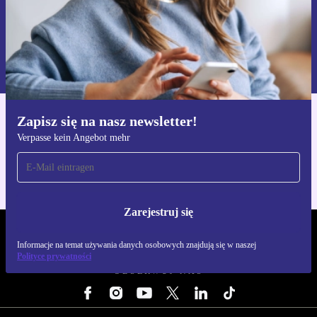
Zarejestruj się
Informacje na temat używania danych osobowych znajdują się w
naszej
Polityce prywatności
Zapisz się na nasz newsletter!
Pobierz aplikację refurbed
Verpasse kein Angebot mehr
Dla iOS i Android
Zarejestruj się
REFURBED POLSKA - RETHINK NEW.
Informacje na temat używania danych osobowych znajdują się w naszej
Polityce prywatności
OBSERWUJ NAS