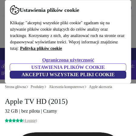
Pobierz aplikację
Pobierz
Ustawienia plików cookie
Korzystaj z refurbed szybko i łatwo
Klikając "akceptuj wszystkie pliki cookie" zgadzam się na
używanie plików cookie służących do celów analizy oraz
trackingu. Korzystamy z nich, aby analizować ruch na stronie oraz
dopasowywać wyświetlane treści. Więcej informacji znajdziesz
tutaj:
Polityka plików cookie
Smartfony
Laptopy
Tablety
Smartwatche
Akcesoria
Słuchawki
Ograniczona użyteczność
💰Zaoszczędź DODATKOWE 5% na wszystkich iPhone’ach – Kod:
USTAWIENIA PLIKÓW COOKIE
IPHONEDEAL –
Regulamin
AKCEPTUJ WSZYSTKIE PLIKI COOKIE
Strona główna
Produkty
Akcesoria komputerowe
Apple akcesoria
Apple TV HD (2015)
32 GB | bez pilota | Czarny
(4 opinie)