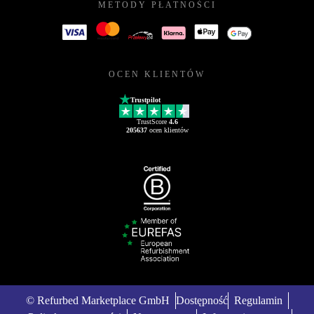
METODY PŁATNOŚCI
OCEN KLIENTÓW
Trustpilot
TrustScore
4.6
205637
ocen klientów
© Refurbed Marketplace GmbH
Dostępność
Regulamin