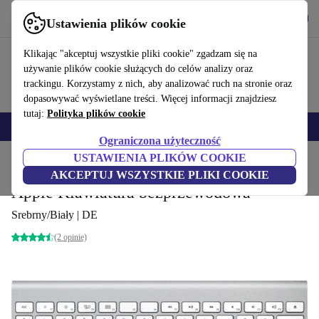
Pobierz aplikację
Pobierz
Ustawienia plików cookie
Korzystaj z refurbed szybko i łatwo
Klikając "akceptuj wszystkie pliki cookie" zgadzam się na
używanie plików cookie służących do celów analizy oraz
trackingu. Korzystamy z nich, aby analizować ruch na stronie oraz
dopasowywać wyświetlane treści. Więcej informacji znajdziesz
tutaj:
Polityka plików cookie
Smartfony
Laptopy
Tablety
Smartwatche
Akcesoria
Słuchawki
Ograniczona użyteczność
USTAWIENIA PLIKÓW COOKIE
Strona główna
Produkty
Akcesoria komputerowe
Apple akcesoria
AKCEPTUJ WSZYSTKIE PLIKI COOKIE
Apple Klawiatura bezprzewodowa
Srebrny/Biały | DE
(2 opinie)