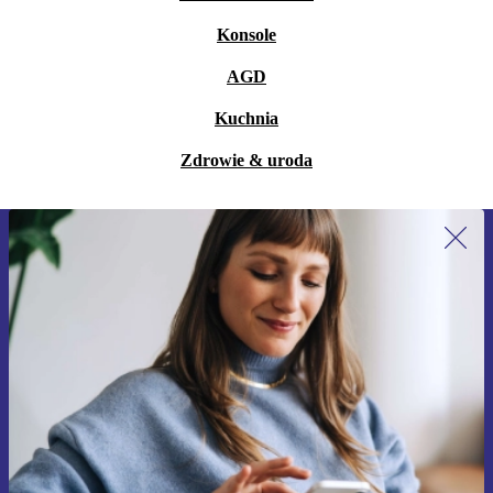
Konsole
AGD
Kuchnia
Zdrowie & uroda
Zapisz się na nasz newsletter!
Nie przegap żadnej oferty.
Zarejestruj się
Informacje na temat używania danych osobowych znajdują się w
naszej
Polityce prywatności