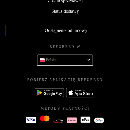
Zostań sprzedawcą
Status dostawy
Odstąpienie od umowy
REFURBED W
Polska
POBIERZ APLIKACJĘ REFURBED
METODY PŁATNOŚCI