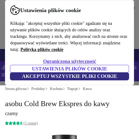
Pobierz aplikację
Pobierz
Ustawienia plików cookie
Korzystaj z refurbed szybko i łatwo
Klikając "akceptuj wszystkie pliki cookie" zgadzam się na
używanie plików cookie służących do celów analizy oraz
trackingu. Korzystamy z nich, aby analizować ruch na stronie oraz
dopasowywać wyświetlane treści. Więcej informacji znajdziesz
tutaj:
Polityka plików cookie
Smartfony
Laptopy
Tablety
Smartwatche
Akcesoria
Słuchawki
Ograniczona użyteczność
💰Zaoszczędź DODATKOWE 5% na wszystkich iPhone’ach – Kod:
USTAWIENIA PLIKÓW COOKIE
IPHONEDEAL –
Regulamin
AKCEPTUJ WSZYSTKIE PLIKI COOKIE
Strona główna
Produkty
Kuchnia
Napoje
Kawa
asobu Cold Brew Ekspres do kawy
czarny
(2 opinie)