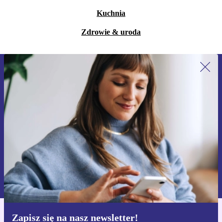
Kuchnia
Zdrowie & uroda
Zapisz się na nasz newsletter!
Nie przegap żadnej oferty.
Zarejestruj się
Informacje na temat używania danych osobowych znajdują się w
naszej
Polityce prywatności
Zapisz się na nasz newsletter!
Pobierz aplikację refurbed