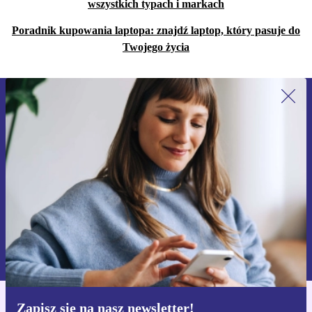
wszystkich typach i markach
Poradnik kupowania laptopa: znajdź laptop, który pasuje do
Twojego życia
Zapisz się na nasz newsletter!
Nie przegap żadnej oferty.
Zarejestruj się
Informacje na temat używania danych osobowych znajdują się w
naszej
Polityce prywatności
Zapisz się na nasz newsletter!
Pobierz aplikację refurbed