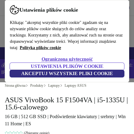
Pobierz aplikację
Pobierz
Ustawienia plików cookie
Korzystaj z refurbed szybko i łatwo
Klikając "akceptuj wszystkie pliki cookie" zgadzam się na
używanie plików cookie służących do celów analizy oraz
trackingu. Korzystamy z nich, aby analizować ruch na stronie oraz
dopasowywać wyświetlane treści. Więcej informacji znajdziesz
tutaj:
Polityka plików cookie
Smartfony
Laptopy
Tablety
Smartwatche
Akcesoria
Słuchawki
Ograniczona użyteczność
💰Zaoszczędź DODATKOWE 5% na wszystkich iPhone’ach – Kod:
USTAWIENIA PLIKÓW COOKIE
IPHONEDEAL –
Regulamin
AKCEPTUJ WSZYSTKIE PLIKI COOKIE
Strona główna
Produkty
Laptopy
Laptopy ASUS
ASUS VivoBook 15 F1504VA | i5-1335U |
15.6-calowego
16 GB | 512 GB SSD | Podświetlenie klawiatury | srebrny | Win
11 Home | ES
(Zbieramy opinie)