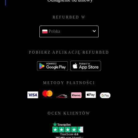
REFURBED W
Polska
POBIERZ APLIKACJĘ REFURBED
METODY PŁATNOŚCI
OCEN KLIENTÓW
Trustpilot
TrustScore
4.6
205403
ocen klientów