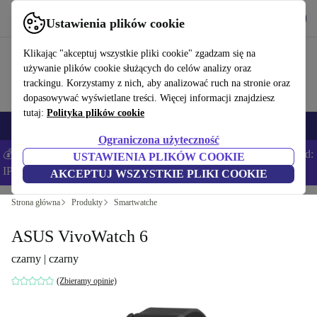
Pobierz aplikację
Pobierz
Ustawienia plików cookie
Korzystaj z refurbed szybko i łatwo
Klikając "akceptuj wszystkie pliki cookie" zgadzam się na
używanie plików cookie służących do celów analizy oraz
trackingu. Korzystamy z nich, aby analizować ruch na stronie oraz
dopasowywać wyświetlane treści. Więcej informacji znajdziesz
tutaj:
Polityka plików cookie
Smartfony
Laptopy
Tablety
Smartwatche
Akcesoria
Słuchawki
Ograniczona użyteczność
💰Zaoszczędź DODATKOWE 5% na wszystkich iPhone’ach – Kod:
USTAWIENIA PLIKÓW COOKIE
IPHONEDEAL –
Regulamin
AKCEPTUJ WSZYSTKIE PLIKI COOKIE
Strona główna
Produkty
Smartwatche
ASUS VivoWatch 6
czarny | czarny
(Zbieramy opinie)