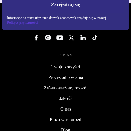
Zarejestruj się
REFURBED POLSKA - RETHINK NEW.
Informacje na temat używania danych osobowych znajdują się w naszej
Polityce prywatności
OBSERWUJ NAS
O NAS
Twoje korzyści
Proces odnawiania
Zrównoważony rozwój
Jakość
O nas
Praca w refurbed
Blog