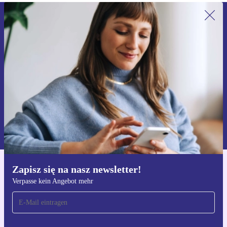
Zapisz się na nasz newsletter!
Nie przegap żadnej oferty.
Zarejestruj się
Informacje na temat używania danych osobowych znajdują się w
naszej
Polityce prywatności
Zapisz się na nasz newsletter!
Pobierz aplikację refurbed
Verpasse kein Angebot mehr
Dla iOS i Android