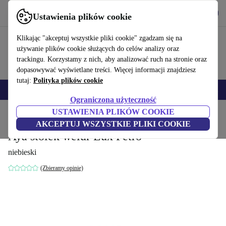
Pobierz aplikację
Pobierz
Ustawienia plików cookie
Korzystaj z refurbed szybko i łatwo
Klikając "akceptuj wszystkie pliki cookie" zgadzam się na
używanie plików cookie służących do celów analizy oraz
trackingu. Korzystamy z nich, aby analizować ruch na stronie oraz
dopasowywać wyświetlane treści. Więcej informacji znajdziesz
tutaj:
Polityka plików cookie
Smartfony
Laptopy
Tablety
Smartwatche
Akcesoria
Słuchawki
Ograniczona użyteczność
USTAWIENIA PLIKÓW COOKIE
Strona główna
Produkty
Gospodarstwo domowe
Meble
AKCEPTUJ WSZYSTKIE PLIKI COOKIE
Aya stołek welur Lux Petro
niebieski
(Zbieramy opinie)