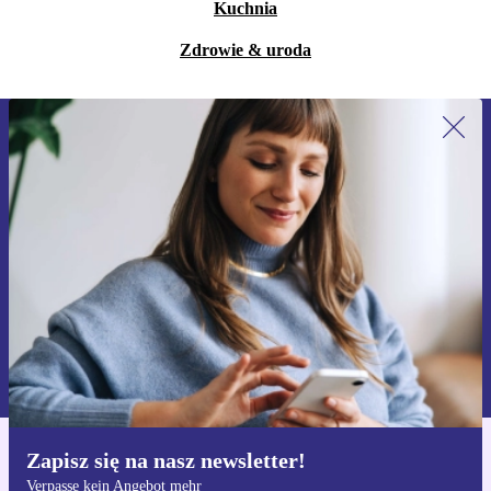
Kuchnia
Zdrowie & uroda
Zapisz się na nasz newsletter!
Nie przegap żadnej oferty.
Zarejestruj się
Informacje na temat używania danych osobowych znajdują się w
naszej
Polityce prywatności
Zapisz się na nasz newsletter!
Pobierz aplikację refurbed
Verpasse kein Angebot mehr
Dla iOS i Android